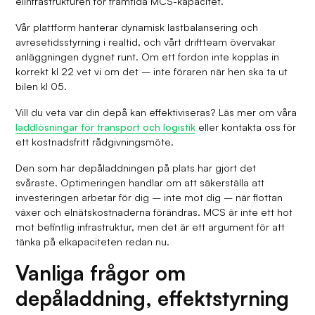
elinfrastrukturen för framtida MCS-kapacitet.
Vår plattform hanterar dynamisk lastbalansering och
avresetidsstyrning i realtid, och vårt driftteam övervakar
anläggningen dygnet runt. Om ett fordon inte kopplas in
korrekt kl 22 vet vi om det – inte föraren när hen ska ta ut
bilen kl 05.
Vill du veta var din depå kan effektiviseras? Läs mer om våra
laddlösningar för transport och logistik
eller kontakta oss för
ett kostnadsfritt rådgivningsmöte.
Den som har depåladdningen på plats har gjort det
svåraste. Optimeringen handlar om att säkerställa att
investeringen arbetar för dig – inte mot dig – när flottan
växer och elnätskostnaderna förändras. MCS är inte ett hot
mot befintlig infrastruktur, men det är ett argument för att
tänka på elkapaciteten redan nu.
Vanliga frågor om
depåladdning, effektstyrning