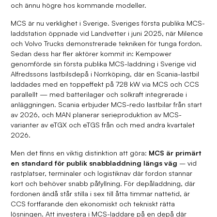
och ännu högre hos kommande modeller.
MCS är nu verklighet i Sverige. Sveriges första publika MCS-
laddstation öppnade vid Landvetter i juni 2025, när Milence
och Volvo Trucks demonstrerade tekniken för tunga fordon.
Sedan dess har fler aktörer kommit in: Kempower
genomförde sin första publika MCS-laddning i Sverige vid
Alfredssons lastbilsdepå i Norrköping, där en Scania-lastbil
laddades med en toppeffekt på 728 kW via MCS och CCS
parallellt — med batterilager och solkraft integrerade i
anläggningen. Scania erbjuder MCS-redo lastbilar från start
av 2026, och MAN planerar serieproduktion av MCS-
varianter av eTGX och eTGS från och med andra kvartalet
2026.
Men det finns en viktig distinktion att göra:
MCS är primärt
en standard för publik snabbladdning längs väg
– vid
rastplatser, terminaler och logistiknav där fordon stannar
kort och behöver snabb påfyllning. För depåladdning, där
fordonen ändå står stilla i sex till åtta timmar nattetid, är
CCS fortfarande den ekonomiskt och tekniskt rätta
lösningen. Att investera i MCS-laddare på en depå där