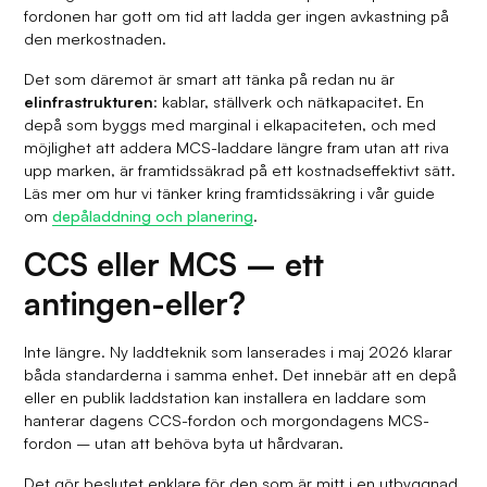
fordonen har gott om tid att ladda ger ingen avkastning på
den merkostnaden.
Det som däremot är smart att tänka på redan nu är
elinfrastrukturen
: kablar, ställverk och nätkapacitet. En
depå som byggs med marginal i elkapaciteten, och med
möjlighet att addera MCS-laddare längre fram utan att riva
upp marken, är framtidssäkrad på ett kostnadseffektivt sätt.
Läs mer om hur vi tänker kring framtidssäkring i vår guide
om
depåladdning och planering
.
CCS eller MCS – ett
antingen-eller?
Inte längre. Ny laddteknik som lanserades i maj 2026 klarar
båda standarderna i samma enhet. Det innebär att en depå
eller en publik laddstation kan installera en laddare som
hanterar dagens CCS-fordon och morgondagens MCS-
fordon – utan att behöva byta ut hårdvaran.
Det gör beslutet enklare för den som är mitt i en utbyggnad