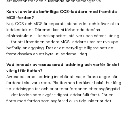
ert laddfönster och nuvarande abonnemangsnivå.
Kan vi använda befintliga CCS-laddare med framtida
MCS-fordon?
Nej, CCS och MCS är separata standarder och kräver olika
laddkontakter. Däremot kan ni förbereda depåns
elinfrastruktur – kabelkapacitet, ställverk och nätanslutning
– för att i framtiden addera MCS-laddare utan att riva upp
befintlig anläggning. Det är ett betydligt billigare sätt att
framtidssäkra än att byta ut laddarna i dag.
Vad innebär avresebaserad laddning och varför är det
viktigt för flottan?
Avresebaserad laddning innebär att varje förare anger när
fordonet ska vara redo. Plattformen beräknar bakåt hur lång
tid laddningen tar och prioriterar fordonen efter avgångstid
– det fordon som avgår tidigast laddar fullt först. För en
flotta med fordon som avgår vid olika tidpunkter är det
avgörande för att undvika driftstopp utan att behöva
överdimensionera elkapaciteten.
Vad är V2G för tunga fordon och är det relevant nu?