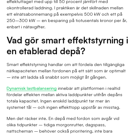
effektuttaget med upp till 50 procent jämfört med
okontrollerad laddning. I praktiken är det skillnaden mellan
ett elnätsabonnemang på exempelvis 500 kW och ett på
250–300 kW – en besparing på tiotusentals kronor per år,
enbart i nätavgifter.
Vad gör smart effektstyrning i
en etablerad depå?
Smart effektstyrning handlar om att fördela den tillgängliga
nätkapaciteten mellan fordonen på ett sätt som är optimalt
– inte att ladda så snabbt som möjligt åt gången.
Dynamisk lastbalansering
innebär att plattformen i realtid
fördelar effekten mellan aktiva laddpunkter utifrån depåns
totala kapacitet. Ingen enskild laddpunkt tar mer än
systemet tål – och ingen effekttopp uppstår av misstag.
Men det räcker inte. En depå med fordon som avgår vid
olika tidpunkter – tidiga morgonrutter, dagspass,
nattscheman – behöver också prioritering, inte bara