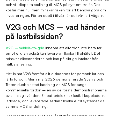
och vill slippa ta ställning till MCS på nytt om tre år. Det
kostar mer nu, men minskar risken för att behöva göra om
investeringen. För en depå i tillväxt är det värt att väga in.
V2G och MCS – vad händer
på lastbilssidan?
V2G – vehicle-to-grid
innebär att elfordon inte bara tar
emot el utan också kan leverera tillbaka till elnätet. Det
minskar elkostnaderna och kan på sikt ge intäkter från
nätbalansering.
Hittills har V2G framför allt diskuterats för personbilar och
lätta fordon. Men i maj 2026 demonstrerade Scania och
Traton dubbelriktad laddning via MCS för tunga
kommersiella fordon – en av de första demonstrationerna
av sitt slag i världen. En batterielektrisk lastbil kopplade in,
laddade, och levererade sedan tillbaka el till systemet via
samma MCS-anslutning.
Det är fortfarande pilot och långt ifrån standard, men det