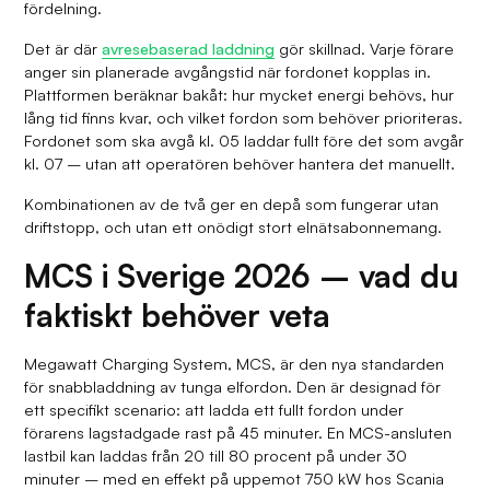
fördelning.
Det är där
avresebaserad laddning
gör skillnad. Varje förare
anger sin planerade avgångstid när fordonet kopplas in.
Plattformen beräknar bakåt: hur mycket energi behövs, hur
lång tid finns kvar, och vilket fordon som behöver prioriteras.
Fordonet som ska avgå kl. 05 laddar fullt före det som avgår
kl. 07 – utan att operatören behöver hantera det manuellt.
Kombinationen av de två ger en depå som fungerar utan
driftstopp, och utan ett onödigt stort elnätsabonnemang.
MCS i Sverige 2026 – vad du
faktiskt behöver veta
Megawatt Charging System, MCS, är den nya standarden
för snabbladdning av tunga elfordon. Den är designad för
ett specifikt scenario: att ladda ett fullt fordon under
förarens lagstadgade rast på 45 minuter. En MCS-ansluten
lastbil kan laddas från 20 till 80 procent på under 30
minuter – med en effekt på uppemot 750 kW hos Scania