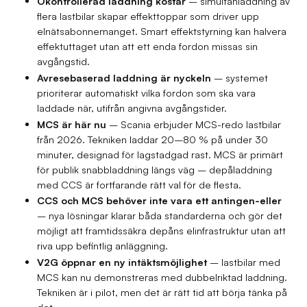
Okontrollerad laddning kostar
– simultanladdning av
flera lastbilar skapar effekttoppar som driver upp
elnätsabonnemanget. Smart effektstyrning kan halvera
effektuttaget utan att ett enda fordon missas sin
avgångstid.
Avresebaserad laddning är nyckeln
– systemet
prioriterar automatiskt vilka fordon som ska vara
laddade när, utifrån angivna avgångstider.
MCS är här nu
– Scania erbjuder MCS-redo lastbilar
från 2026. Tekniken laddar 20–80 % på under 30
minuter, designad för lagstadgad rast. MCS är primärt
för publik snabbladdning längs väg – depåladdning
med CCS är fortfarande rätt val för de flesta.
CCS och MCS behöver inte vara ett antingen-eller
– nya lösningar klarar båda standarderna och gör det
möjligt att framtidssäkra depåns elinfrastruktur utan att
riva upp befintlig anläggning.
V2G öppnar en ny intäktsmöjlighet
– lastbilar med
MCS kan nu demonstreras med dubbelriktad laddning.
Tekniken är i pilot, men det är rätt tid att börja tänka på
det.