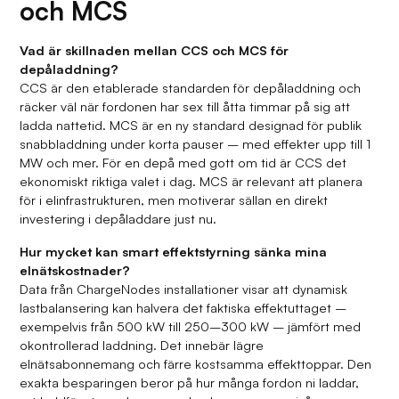
och MCS
Vad är skillnaden mellan CCS och MCS för
depåladdning?
CCS är den etablerade standarden för depåladdning och
räcker väl när fordonen har sex till åtta timmar på sig att
ladda nattetid. MCS är en ny standard designad för publik
snabbladdning under korta pauser – med effekter upp till 1
MW och mer. För en depå med gott om tid är CCS det
ekonomiskt riktiga valet i dag. MCS är relevant att planera
för i elinfrastrukturen, men motiverar sällan en direkt
investering i depåladdare just nu.
Hur mycket kan smart effektstyrning sänka mina
elnätskostnader?
Data från ChargeNodes installationer visar att dynamisk
lastbalansering kan halvera det faktiska effektuttaget –
exempelvis från 500 kW till 250–300 kW – jämfört med
okontrollerad laddning. Det innebär lägre
elnätsabonnemang och färre kostsamma effekttoppar. Den
exakta besparingen beror på hur många fordon ni laddar,