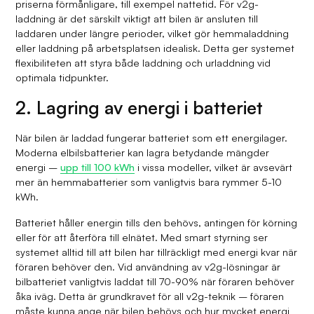
priserna förmånligare, till exempel nattetid. För v2g-
laddning är det särskilt viktigt att bilen är ansluten till
laddaren under längre perioder, vilket gör hemmaladdning
eller laddning på arbetsplatsen idealisk. Detta ger systemet
flexibiliteten att styra både laddning och urladdning vid
optimala tidpunkter.
2. Lagring av energi i batteriet
När bilen är laddad fungerar batteriet som ett energilager.
Moderna elbilsbatterier kan lagra betydande mängder
energi –
upp till 100 kWh
i vissa modeller, vilket är avsevärt
mer än hemmabatterier som vanligtvis bara rymmer 5-10
kWh.
Batteriet håller energin tills den behövs, antingen för körning
eller för att återföra till elnätet. Med smart styrning ser
systemet alltid till att bilen har tillräckligt med energi kvar när
föraren behöver den. Vid användning av v2g-lösningar är
bilbatteriet vanligtvis laddat till 70-90% när föraren behöver
åka iväg. Detta är grundkravet för all v2g-teknik – föraren
måste kunna ange när bilen behövs och hur mycket energi