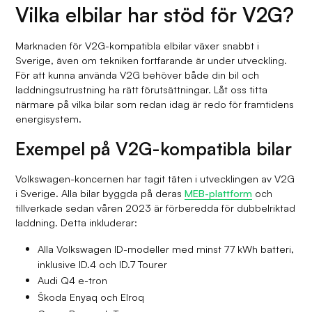
Vilka elbilar har stöd för V2G?
Marknaden för V2G-kompatibla elbilar växer snabbt i
Sverige, även om tekniken fortfarande är under utveckling.
För att kunna använda V2G behöver både din bil och
laddningsutrustning ha rätt förutsättningar. Låt oss titta
närmare på vilka bilar som redan idag är redo för framtidens
energisystem.
Exempel på V2G-kompatibla bilar
Volkswagen-koncernen har tagit täten i utvecklingen av V2G
i Sverige. Alla bilar byggda på deras
MEB-plattform
och
tillverkade sedan våren 2023 är förberedda för dubbelriktad
laddning. Detta inkluderar:
Alla Volkswagen ID-modeller med minst 77 kWh batteri,
inklusive ID.4 och ID.7 Tourer
Audi Q4 e-tron
Škoda Enyaq och Elroq