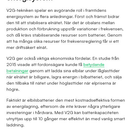
V2G-tekniken spelar en avgörande roll i framtidens
energisystem av flera anledningar. Först och främst bidrar
den till att stabilisera elnätet. När det är obalans mellan
produktion och förbrukning uppstår variationer i frekvensen,
och då krävs stabiliserande resurser som batterier. Genom
att ha många olika resurser för frekvensreglering får vi ett
mer driftsäkert elnät.
V2G ger också viktiga ekonomiska fördelar. En studie från
2015 visade att fordonsägare kunde få
betydande
betalningar
genom att ladda sina elbilar under låglasttider
när elnätet är billigare, lagra energin i bilbatteriet, och sälja
den tillbaka till nätet under höglasttider när elpriserna är
högre.
Faktiskt är elbilsbatterier den mest kostnadseffektiva formen
av energilagring, eftersom de inte kräver några ytterligare
investeringar i hårdvara. Med V2G kan batterikapaciteten
utnyttjas upp till 10 gånger mer effektivt än med vanlig smart
laddning.