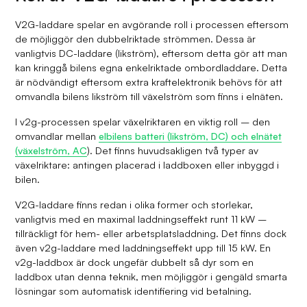
V2G-laddare spelar en avgörande roll i processen eftersom
de möjliggör den dubbelriktade strömmen. Dessa är
vanligtvis DC-laddare (likström), eftersom detta gör att man
kan kringgå bilens egna enkelriktade ombordladdare. Detta
är nödvändigt eftersom extra kraftelektronik behövs för att
omvandla bilens likström till växelström som finns i elnäten.
I v2g-processen spelar växelriktaren en viktig roll – den
omvandlar mellan
elbilens batteri (likström, DC) och elnätet
(växelström, AC
). Det finns huvudsakligen två typer av
växelriktare: antingen placerad i laddboxen eller inbyggd i
bilen.
V2G-laddare finns redan i olika former och storlekar,
vanligtvis med en maximal laddningseffekt runt 11 kW –
tillräckligt för hem- eller arbetsplatsladdning. Det finns dock
även v2g-laddare med laddningseffekt upp till 15 kW. En
v2g-laddbox är dock ungefär dubbelt så dyr som en
laddbox utan denna teknik, men möjliggör i gengäld smarta
lösningar som automatisk identifiering vid betalning.