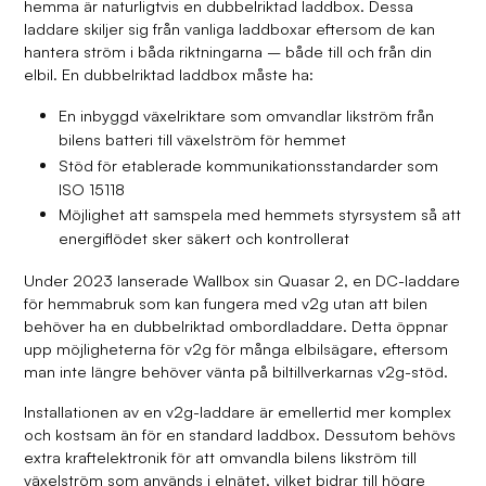
hemma är naturligtvis en dubbelriktad laddbox. Dessa
laddare skiljer sig från vanliga laddboxar eftersom de kan
hantera ström i båda riktningarna – både till och från din
elbil. En dubbelriktad laddbox måste ha:
En inbyggd växelriktare som omvandlar likström från
bilens batteri till växelström för hemmet
Stöd för etablerade kommunikationsstandarder som
ISO 15118
Möjlighet att samspela med hemmets styrsystem så att
energiflödet sker säkert och kontrollerat
Under 2023 lanserade Wallbox sin Quasar 2, en DC-laddare
för hemmabruk som kan fungera med v2g utan att bilen
behöver ha en dubbelriktad ombordladdare. Detta öppnar
upp möjligheterna för v2g för många elbilsägare, eftersom
man inte längre behöver vänta på biltillverkarnas v2g-stöd.
Installationen av en v2g-laddare är emellertid mer komplex
och kostsam än för en standard laddbox. Dessutom behövs
extra kraftelektronik för att omvandla bilens likström till
växelström som används i elnätet, vilket bidrar till högre