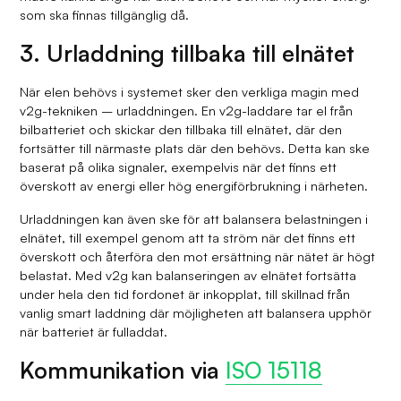
som ska finnas tillgänglig då.
3. Urladdning tillbaka till elnätet
När elen behövs i systemet sker den verkliga magin med
v2g-tekniken – urladdningen. En v2g-laddare tar el från
bilbatteriet och skickar den tillbaka till elnätet, där den
fortsätter till närmaste plats där den behövs. Detta kan ske
baserat på olika signaler, exempelvis när det finns ett
överskott av energi eller hög energiförbrukning i närheten.
Urladdningen kan även ske för att balansera belastningen i
elnätet, till exempel genom att ta ström när det finns ett
överskott och återföra den mot ersättning när nätet är högt
belastat. Med v2g kan balanseringen av elnätet fortsätta
under hela den tid fordonet är inkopplat, till skillnad från
vanlig smart laddning där möjligheten att balansera upphör
när batteriet är fulladdat.
Kommunikation via
ISO 15118