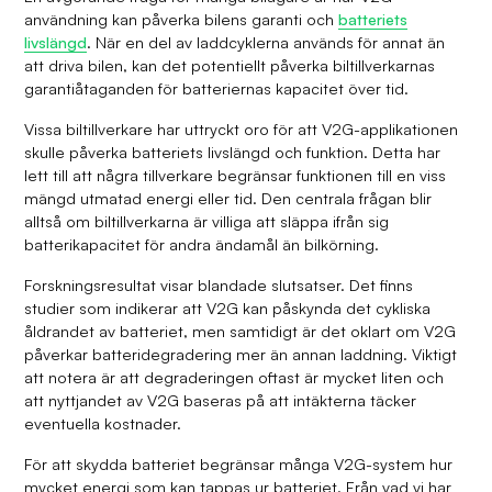
användning kan påverka bilens garanti och
batteriets
livslängd
. När en del av laddcyklerna används för annat än
att driva bilen, kan det potentiellt påverka biltillverkarnas
garantiåtaganden för batteriernas kapacitet över tid.
Vissa biltillverkare har uttryckt oro för att V2G-applikationen
skulle påverka batteriets livslängd och funktion. Detta har
lett till att några tillverkare begränsar funktionen till en viss
mängd utmatad energi eller tid. Den centrala frågan blir
alltså om biltillverkarna är villiga att släppa ifrån sig
batterikapacitet för andra ändamål än bilkörning.
Forskningsresultat visar blandade slutsatser. Det finns
studier som indikerar att V2G kan påskynda det cykliska
åldrandet av batteriet, men samtidigt är det oklart om V2G
påverkar batteridegradering mer än annan laddning. Viktigt
att notera är att degraderingen oftast är mycket liten och
att nyttjandet av V2G baseras på att intäkterna täcker
eventuella kostnader.
För att skydda batteriet begränsar många V2G-system hur
mycket energi som kan tappas ur batteriet. Från vad vi har