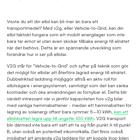
Visste du att din elbil kan bli mer än bara ett
transportmedel? Med v2g, eller Vehicle-to-Grid, kan din
elbil faktiskt fungera som ett mobilt energilager som inte
bara tar emot el utan även skickar tillbaka energi till elnätet
när det behövs. Detta är en spännande utveckling som
förändrar hur vi ser på elbilar.
V2G står för "Vehicle-to-Grid" och syftar på teknik som gör
det möjligt för elbilar att återföra lagrad energi till elnätet.
Dubbelriktad laddning möjliggör alltså en aktiv roll för
elbilsägare i energisystemet, samtidigt som det kan sänka
kostnader och öka användningen av förnybar el. Detta blir
särskilt intressant när vi jämför kapaciteten hos v2g bilar
med vanliga hemmabatterier - medan ett hemmabatteri för
lagring av solenergi oftast bara rymmer 5–10 kWh,
kan ett
elbilsbatteri lagra upp till ungefär 100 kWh
. V2G transport
blir därmed inte bara ett sätt att ta sig från punkt A till punkt
B, utan också en potentiell inkomstkälla. Det finns också
möjlighet att använda v2g laddare för att koppla ihop bilen