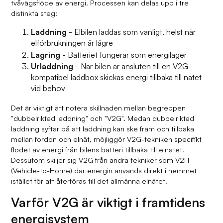
tvåvägsflöde av energi. Processen kan delas upp i tre
distinkta steg:
Laddning
- Elbilen laddas som vanligt, helst när
elförbrukningen är lägre
Lagring
- Batteriet fungerar som energilager
Urladdning
- När bilen är ansluten till en V2G-
kompatibel laddbox skickas energi tillbaka till nätet
vid behov
Det är viktigt att notera skillnaden mellan begreppen
"dubbelriktad laddning" och "V2G". Medan dubbelriktad
laddning syftar på att laddning kan ske fram och tillbaka
mellan fordon och elnät, möjliggör V2G-tekniken specifikt
flödet av energi från bilens batteri tillbaka till elnätet.
Dessutom skiljer sig V2G från andra tekniker som V2H
(Vehicle-to-Home) där energin används direkt i hemmet
istället för att återföras till det allmänna elnätet.
Varför V2G är viktigt i framtidens
energisystem