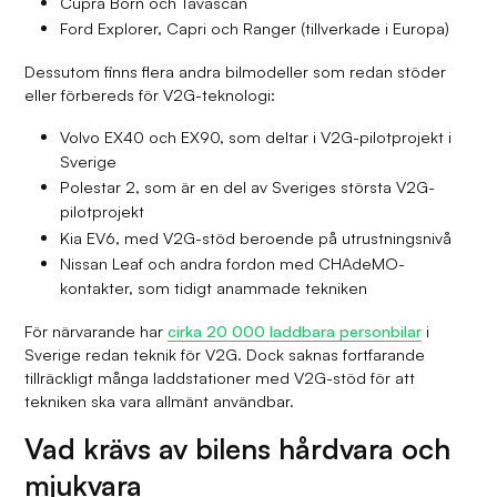
Cupra Born och Tavascan
Ford Explorer, Capri och Ranger (tillverkade i Europa)
Dessutom finns flera andra bilmodeller som redan stöder
eller förbereds för V2G-teknologi:
Volvo EX40 och EX90, som deltar i V2G-pilotprojekt i
Sverige
Polestar 2, som är en del av Sveriges största V2G-
pilotprojekt
Kia EV6, med V2G-stöd beroende på utrustningsnivå
Nissan Leaf och andra fordon med CHAdeMO-
kontakter, som tidigt anammade tekniken
För närvarande har
cirka 20 000 laddbara personbilar
i
Sverige redan teknik för V2G. Dock saknas fortfarande
tillräckligt många laddstationer med V2G-stöd för att
tekniken ska vara allmänt användbar.
Vad krävs av bilens hårdvara och
mjukvara