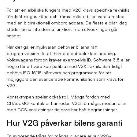
För att en elbil ska fungera med V2G krävs specifika tekniska
förutsättningar. Först och främst måste bilen vara utrustad
med en bidirektionell ombordladdare. De flesta elbilar idag
stöder ännu inte denna funktion, men utvecklingen går
snabbt.
När det gäller mjukvaran behöver bilarna rätt
programversion för att hantera dubbelriktad laddning.
Volkswagens fordon kräver exempelvis ID. Software 3.5 eller
högre för att vara kompatibla med V2X-teknik. Samtidigt
behövs ISO 15118-hårdvara och programvara för att
möjliggöra den avancerade kommunikation som krävs för
V2G.
Kontakttypen spelar också roll. Många fordon med
CHAdeMO-kontakter har redan V2G-förmåga, medan bilar
med CCS-anslutningar tidigare har haft begränsningar.
Hur V2G påverkar bilens garanti
En avgörande fråga för många bilägare är hur V2G-