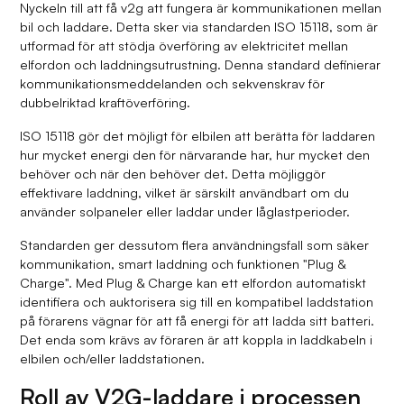
Nyckeln till att få v2g att fungera är kommunikationen mellan
bil och laddare. Detta sker via standarden ISO 15118, som är
utformad för att stödja överföring av elektricitet mellan
elfordon och laddningsutrustning. Denna standard definierar
kommunikationsmeddelanden och sekvenskrav för
dubbelriktad kraftöverföring.
ISO 15118 gör det möjligt för elbilen att berätta för laddaren
hur mycket energi den för närvarande har, hur mycket den
behöver och när den behöver det. Detta möjliggör
effektivare laddning, vilket är särskilt användbart om du
använder solpaneler eller laddar under låglastperioder.
Standarden ger dessutom flera användningsfall som säker
kommunikation, smart laddning och funktionen "Plug &
Charge". Med Plug & Charge kan ett elfordon automatiskt
identifiera och auktorisera sig till en kompatibel laddstation
på förarens vägnar för att få energi för att ladda sitt batteri.
Det enda som krävs av föraren är att koppla in laddkabeln i
elbilen och/eller laddstationen.
Roll av V2G-laddare i processen