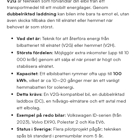
V2G
är tekniken som förvandlar din elbil från ett
transportmedel till ett mobilt energilager. Genom
dubbelriktad laddning
kan bilen inte bara ta emot el, utan
även skicka tillbaka den till elnätet eller hemmet när
behovet är som störst.
Vad det är:
Teknik för att återföra energi från
bilbatteriet till elnätet (V2G) eller hemmet (V2H).
Största fördelen:
Möjliggör extra inkomster (upp till 10
000 kr/år) genom att sälja el när priset är högt och
stabilisera elnätet.
Kapacitet:
Ett elbilsbatteri rymmer ofta upp till
100
kWh
, vilket är ca 10–20 gånger mer än ett vanligt
hemmabatteri för solenergi.
Detta krävs:
En V2G-kompatibel bil, en dubbelriktad
laddbox (DC), en tvåvägs-elmätare och ett avtal med
ett elbolag.
Exempel på redo bilar:
Volkswagen ID-serien (från
2023), Volvo EX90, Polestar 2 och Kia EV6.
Status i Sverige:
Flera pilotprojekt pågår; tekniken
spås bli standard i premiumbilar inom 5 år.