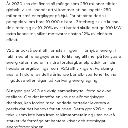
År 2030 kan det finnas så många som 250 miljoner elbilar
globalt, vilket innebär att vi kommer att ha ungefär 250
miljoner små energilager på hjul. För att sätta detta i
perspektiv: om bara 10 000 elbilar i Göteborg skulle kunna
dela med sig av 10-20% av sitt batteri skulle det ge 100 MW
extra kapacitet, vilket motsvarar nästan 12% av elnätets
effekt.
V2G är också centralt i omställningen till förnybar energi. I
takt med att energisystemet förlitar sig allt mer på förnybara
energikällor med en mindre förutsägbar elproduktion, blir
flexibla energilösningar som V2G allt viktigare. Forskning
visar att i slutet av detta årtionde bör elbilsbatterier kunna
tillgodose efterfrågan på kortvarig energilagring.
Slutligen ger V2G en viktig samhällsnytta i form av ökad
resiliens. Om det inträffar en kris där elförsörjningen
drabbas, kan fordon med laddade batterier leverera el
precis där det behövs för stunden. Detta gör V2G till en
teknik som inte bara främjar klimatomställning utan också
stärker vår förmåga att hantera kriser och störningar i
energiförsörjningen.