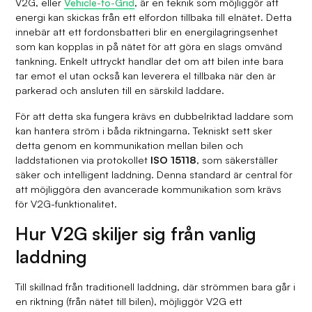
V2G, eller
Vehicle-to-Grid
, är en teknik som möjliggör att
energi kan skickas från ett elfordon tillbaka till elnätet. Detta
innebär att ett fordonsbatteri blir en energilagringsenhet
som kan kopplas in på nätet för att göra en slags omvänd
tankning. Enkelt uttryckt handlar det om att bilen inte bara
tar emot el utan också kan leverera el tillbaka när den är
parkerad och ansluten till en särskild laddare.
För att detta ska fungera krävs en dubbelriktad laddare som
kan hantera ström i båda riktningarna. Tekniskt sett sker
detta genom en kommunikation mellan bilen och
laddstationen via protokollet
ISO 15118
, som säkerställer
säker och intelligent laddning. Denna standard är central för
att möjliggöra den avancerade kommunikation som krävs
för V2G-funktionalitet.
Hur V2G skiljer sig från vanlig
laddning
Till skillnad från traditionell laddning, där strömmen bara går i
en riktning (från nätet till bilen), möjliggör V2G ett