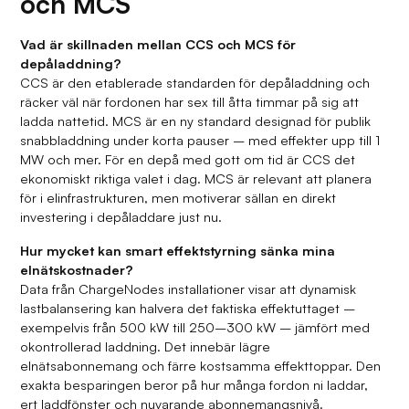
och MCS
Vad är skillnaden mellan CCS och MCS för
depåladdning?
CCS är den etablerade standarden för depåladdning och
räcker väl när fordonen har sex till åtta timmar på sig att
ladda nattetid. MCS är en ny standard designad för publik
snabbladdning under korta pauser – med effekter upp till 1
MW och mer. För en depå med gott om tid är CCS det
ekonomiskt riktiga valet i dag. MCS är relevant att planera
för i elinfrastrukturen, men motiverar sällan en direkt
investering i depåladdare just nu.
Hur mycket kan smart effektstyrning sänka mina
elnätskostnader?
Data från ChargeNodes installationer visar att dynamisk
lastbalansering kan halvera det faktiska effektuttaget –
exempelvis från 500 kW till 250–300 kW – jämfört med
okontrollerad laddning. Det innebär lägre
elnätsabonnemang och färre kostsamma effekttoppar. Den
exakta besparingen beror på hur många fordon ni laddar,
ert laddfönster och nuvarande abonnemangsnivå.