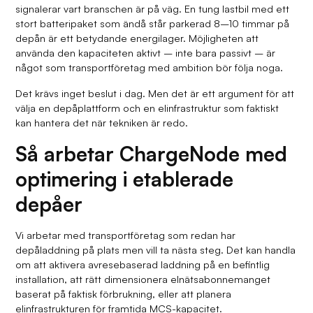
signalerar vart branschen är på väg. En tung lastbil med ett
stort batteripaket som ändå står parkerad 8–10 timmar på
depån är ett betydande energilager. Möjligheten att
använda den kapaciteten aktivt – inte bara passivt – är
något som transportföretag med ambition bör följa noga.
Det krävs inget beslut i dag. Men det är ett argument för att
välja en depåplattform och en elinfrastruktur som faktiskt
kan hantera det när tekniken är redo.
Så arbetar ChargeNode med
optimering i etablerade
depåer
Vi arbetar med transportföretag som redan har
depåladdning på plats men vill ta nästa steg. Det kan handla
om att aktivera avresebaserad laddning på en befintlig
installation, att rätt dimensionera elnätsabonnemanget
baserat på faktisk förbrukning, eller att planera
elinfrastrukturen för framtida MCS-kapacitet.