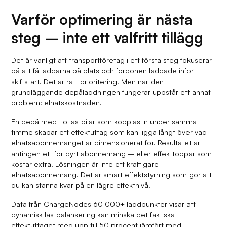
Varför optimering är nästa
steg – inte ett valfritt tillägg
Det är vanligt att transportföretag i ett första steg fokuserar
på att få laddarna på plats och fordonen laddade inför
skiftstart. Det är rätt prioritering. Men när den
grundläggande depåladdningen fungerar uppstår ett annat
problem: elnätskostnaden.
En depå med tio lastbilar som kopplas in under samma
timme skapar ett effektuttag som kan ligga långt över vad
elnätsabonnemanget är dimensionerat för. Resultatet är
antingen ett för dyrt abonnemang – eller effekttoppar som
kostar extra. Lösningen är inte ett kraftigare
elnätsabonnemang. Det är smart effektstyrning som gör att
du kan stanna kvar på en lägre effektnivå.
Data från ChargeNodes 60 000+ laddpunkter visar att
dynamisk lastbalansering kan minska det faktiska
effektuttaget med upp till 50 procent jämfört med