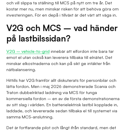
och vill slippa ta ställning till MCS på nytt om tre år. Det
kostar mer nu, men minskar risken för att behöva göra om
investeringen. För en depå i tillväxt är det värt att väga in.
V2G och MCS – vad händer
på lastbilssidan?
V2G – vehicle-to-grid
innebär att elfordon inte bara tar
emot el utan också kan leverera tillbaka till elnätet. Det
minskar elkostnaderna och kan på sikt ge intäkter från
nätbalansering.
Hittills har V2G framför allt diskuterats för personbilar och
lätta fordon. Men i maj 2026 demonstrerade Scania och
Traton dubbelriktad laddning via MCS för tunga
kommersiella fordon – en av de första demonstrationerna
av sitt slag i världen. En batterielektrisk lastbil kopplade in,
laddade, och levererade sedan tillbaka el till systemet via
samma MCS-anslutning.
Det är fortfarande pilot och långt ifrån standard, men det