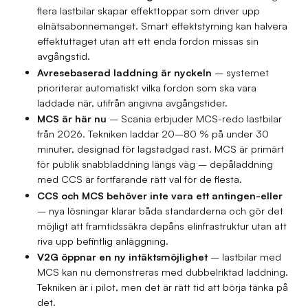
flera lastbilar skapar effekttoppar som driver upp
elnätsabonnemanget. Smart effektstyrning kan halvera
effektuttaget utan att ett enda fordon missas sin
avgångstid.
Avresebaserad laddning är nyckeln
– systemet
prioriterar automatiskt vilka fordon som ska vara
laddade när, utifrån angivna avgångstider.
MCS är här nu
– Scania erbjuder MCS-redo lastbilar
från 2026. Tekniken laddar 20–80 % på under 30
minuter, designad för lagstadgad rast. MCS är primärt
för publik snabbladdning längs väg – depåladdning
med CCS är fortfarande rätt val för de flesta.
CCS och MCS behöver inte vara ett antingen-eller
– nya lösningar klarar båda standarderna och gör det
möjligt att framtidssäkra depåns elinfrastruktur utan att
riva upp befintlig anläggning.
V2G öppnar en ny intäktsmöjlighet
– lastbilar med
MCS kan nu demonstreras med dubbelriktad laddning.
Tekniken är i pilot, men det är rätt tid att börja tänka på
det.