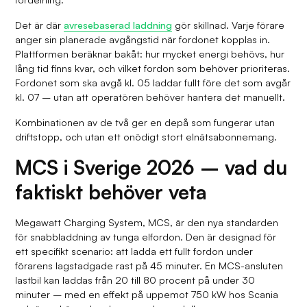
Det är där
avresebaserad laddning
gör skillnad. Varje förare
anger sin planerade avgångstid när fordonet kopplas in.
Plattformen beräknar bakåt: hur mycket energi behövs, hur
lång tid finns kvar, och vilket fordon som behöver prioriteras.
Fordonet som ska avgå kl. 05 laddar fullt före det som avgår
kl. 07 – utan att operatören behöver hantera det manuellt.
Kombinationen av de två ger en depå som fungerar utan
driftstopp, och utan ett onödigt stort elnätsabonnemang.
MCS i Sverige 2026 – vad du
faktiskt behöver veta
Megawatt Charging System, MCS, är den nya standarden
för snabbladdning av tunga elfordon. Den är designad för
ett specifikt scenario: att ladda ett fullt fordon under
förarens lagstadgade rast på 45 minuter. En MCS-ansluten
lastbil kan laddas från 20 till 80 procent på under 30
minuter – med en effekt på uppemot 750 kW hos Scania