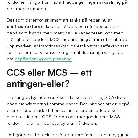
fordonen har gott om tid att ladda ger ingen avkastning på
den merkostnaden.
Det som däremot är smart att tänka på redan nu är
elinfrastrukturen
: kablar, ställverk och nätkapacitet. En
depå som byggs med marginal i elkapaciteten, och med
möjlighet att addera MCS-laddare längre fram utan att riva
upp marken, är framtidssäkrad på ett kostnadseffektivt sätt.
Läs mer om hur vi tänker kring framtidssäkring i vår guide
om
depåladdning och planering
.
CCS eller MCS – ett
antingen-eller?
Inte längre. Ny laddteknik som lanserades i maj 2026 klarar
båda standarderna i samma enhet. Det innebär att en depå
eller en publik laddstation kan installera en laddare som
hanterar dagens CCS-fordon och morgondagens MCS-
fordon – utan att behöva byta ut hårdvaran.
Det gör beslutet enklare för den som är mitt i en utbyggnad