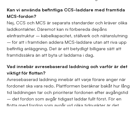
Kan vi använda befintliga CCS-laddare med framtida
MCS-fordon?
Nej, CCS och MCS är separata standarder och kräver olika
laddkontakter. Däremot kan ni förbereda depåns
elinfrastruktur – kabelkapacitet, ställverk och nätanslutning
– för att i framtiden addera MCS-laddare utan att riva upp
befintlig anläggning. Det är ett betydligt billigare sätt att
framtidssäkra än att byta ut laddarna i dag.
Vad innebär avresebaserad laddning och varför är det
viktigt för flottan?
Avresebaserad laddning innebär att varje förare anger när
fordonet ska vara redo. Plattformen beräknar bakåt hur lång
tid laddningen tar och prioriterar fordonen efter avgångstid
– det fordon som avgår tidigast laddar fullt först. För en
flotta med fordon som avgår vid olika tidpunkter är det
avgörande för att undvika driftstopp utan att behöva
överdimensionera elkapaciteten.
Vad är V2G för tunga fordon och är det relevant nu?
V2G för tunga fordon – där lastbilar levererar el tillbaka till