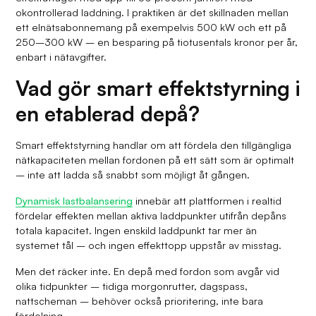
okontrollerad laddning. I praktiken är det skillnaden mellan
ett elnätsabonnemang på exempelvis 500 kW och ett på
250–300 kW – en besparing på tiotusentals kronor per år,
enbart i nätavgifter.
Vad gör smart effektstyrning i
en etablerad depå?
Smart effektstyrning handlar om att fördela den tillgängliga
nätkapaciteten mellan fordonen på ett sätt som är optimalt
– inte att ladda så snabbt som möjligt åt gången.
Dynamisk lastbalansering
innebär att plattformen i realtid
fördelar effekten mellan aktiva laddpunkter utifrån depåns
totala kapacitet. Ingen enskild laddpunkt tar mer än
systemet tål – och ingen effekttopp uppstår av misstag.
Men det räcker inte. En depå med fordon som avgår vid
olika tidpunkter – tidiga morgonrutter, dagspass,
nattscheman – behöver också prioritering, inte bara
fördelning.