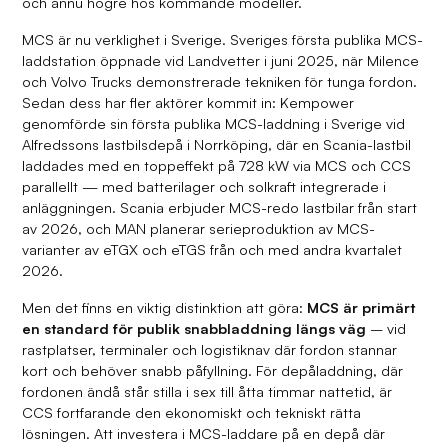
och ännu högre hos kommande modeller.
MCS är nu verklighet i Sverige. Sveriges första publika MCS-
laddstation öppnade vid Landvetter i juni 2025, när Milence
och Volvo Trucks demonstrerade tekniken för tunga fordon.
Sedan dess har fler aktörer kommit in: Kempower
genomförde sin första publika MCS-laddning i Sverige vid
Alfredssons lastbilsdepå i Norrköping, där en Scania-lastbil
laddades med en toppeffekt på 728 kW via MCS och CCS
parallellt — med batterilager och solkraft integrerade i
anläggningen. Scania erbjuder MCS-redo lastbilar från start
av 2026, och MAN planerar serieproduktion av MCS-
varianter av eTGX och eTGS från och med andra kvartalet
2026.
Men det finns en viktig distinktion att göra:
MCS är primärt
en standard för publik snabbladdning längs väg
– vid
rastplatser, terminaler och logistiknav där fordon stannar
kort och behöver snabb påfyllning. För depåladdning, där
fordonen ändå står stilla i sex till åtta timmar nattetid, är
CCS fortfarande den ekonomiskt och tekniskt rätta
lösningen. Att investera i MCS-laddare på en depå där