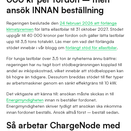
ansök INNAN beställning
Regeringen beslutade den
24 februari 2026 att förlänga
klimatpremien
för lätta ellastbilar till 31 oktober 2027. Stödet
uppgår till 40 000 kronor per fordon och gäller lätta lastbilar
upp till 3,5 tons totalvikt. Läs mer om vad det förlängda
stödet innebär i vår blogg om
förlängt stöd för ellastbilar
.
För tunga lastbilar över 3,5 ton är nyheterna ännu bättre:
regeringen har nu tagit bort stödbegränsningen kopplad till
andel av inköpskostnad, vilket innebär att stödbeloppen kan
bli högre än tidigare. Dessutom breddas stödet till fler typer
av arbetsmaskiner genom en sänkt effektgräns till 10 kW.
Det viktigaste att känna till: ansökan måste skickas in till
Energimyndigheten
innan ni beställer fordonet.
Energimyndigheten skriver tydligt att ansökan ska inkomma
innan fordonet beställs. Ansök alltså först – beställ sedan.
Så arbetar ChargeNode med