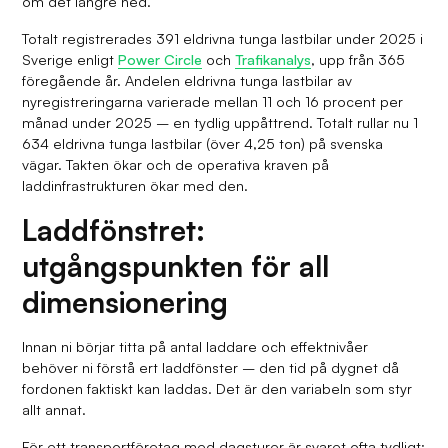
om det längre ned.
Totalt registrerades 391 eldrivna tunga lastbilar under 2025 i
Sverige enligt
Power Circle
och
Trafikanalys
, upp från 365
föregående år. Andelen eldrivna tunga lastbilar av
nyregistreringarna varierade mellan 11 och 16 procent per
månad under 2025 – en tydlig uppåttrend. Totalt rullar nu 1
634 eldrivna tunga lastbilar (över 4,25 ton) på svenska
vägar. Takten ökar och de operativa kraven på
laddinfrastrukturen ökar med den.
Laddfönstret:
utgångspunkten för all
dimensionering
Innan ni börjar titta på antal laddare och effektnivåer
behöver ni förstå ert laddfönster – den tid på dygnet då
fordonen faktiskt kan laddas. Det är den variabeln som styr
allt annat.
För ett transportföretag med dagsturer är svaret ofta tydligt: