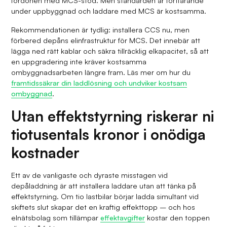
fordonen med MCS-stöd. Men standarden är fortfarande
under uppbyggnad och laddare med MCS är kostsamma.
Rekommendationen är tydlig: installera CCS nu, men
förbered depåns elinfrastruktur för MCS. Det innebär att
lägga ned rätt kablar och säkra tillräcklig elkapacitet, så att
en uppgradering inte kräver kostsamma
ombyggnadsarbeten längre fram. Läs mer om hur du
framtidssäkrar din laddlösning och undviker kostsam
ombyggnad
.
Utan effektstyrning riskerar ni
tiotusentals kronor i onödiga
kostnader
Ett av de vanligaste och dyraste misstagen vid
depåladdning är att installera laddare utan att tänka på
effektstyrning. Om tio lastbilar börjar ladda simultant vid
skiftets slut skapar det en kraftig effekttopp – och hos
elnätsbolag som tillämpar
effektavgifter
kostar den toppen