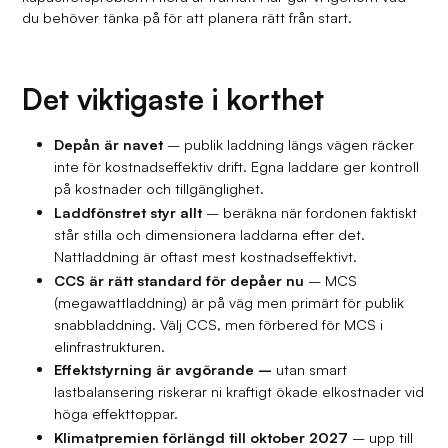
du behöver tänka på för att planera rätt från start.
Det viktigaste i korthet
Depån är navet
– publik laddning längs vägen räcker
inte för kostnadseffektiv drift. Egna laddare ger kontroll
på kostnader och tillgänglighet.
Laddfönstret styr allt
– beräkna när fordonen faktiskt
står stilla och dimensionera laddarna efter det.
Nattladdning är oftast mest kostnadseffektivt.
CCS är rätt standard för depåer nu
– MCS
(megawattladdning) är på väg men primärt för publik
snabbladdning. Välj CCS, men förbered för MCS i
elinfrastrukturen.
Effektstyrning är avgörande –
utan smart
lastbalansering riskerar ni kraftigt ökade elkostnader vid
höga effekttoppar.
Klimatpremien förlängd till oktober 2027
– upp till