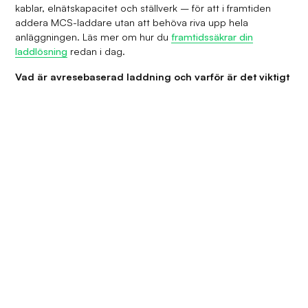
kablar, elnätskapacitet och ställverk – för att i framtiden
addera MCS-laddare utan att behöva riva upp hela
anläggningen. Läs mer om hur du
framtidssäkrar din
laddlösning
redan i dag.
Vad är avresebaserad laddning och varför är det viktigt
för flottan?
Avresebaserad laddning
innebär att varje förare anger en
planerad avresetid, och systemet prioriterar automatiskt
laddningen så att rätt fordon är fulladdat i tid. För flottor
med fordon som avgår vid olika tidpunkter under natten
eller tidigt på morgonen är det avgörande för att undvika
driftstopp och säkerställa att de med tidigast avgång alltid
prioriteras.
Hur påverkar effektuttaget kostnaderna för vår
depåladdning?
Elnätsbolag som tillämpar
effektavgifter
baserar delar av kostnaden på den högsta uppmätta
effekten under en mätperiod – inte bara total förbrukad
energi. En depå som laddar många lastbilar simultant skapar
extrema effekttoppar och riskerar höga nätavgifter.
Dynamisk lastbalansering sprider laddningen över tid och