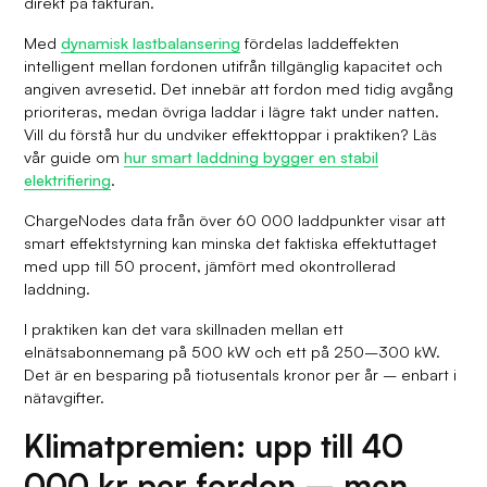
direkt på fakturan.
Med
dynamisk lastbalansering
fördelas laddeffekten
intelligent mellan fordonen utifrån tillgänglig kapacitet och
angiven avresetid. Det innebär att fordon med tidig avgång
prioriteras, medan övriga laddar i lägre takt under natten.
Vill du förstå hur du undviker effekttoppar i praktiken? Läs
vår guide om
hur smart laddning bygger en stabil
elektrifiering
.
ChargeNodes data från över 60 000 laddpunkter visar att
smart effektstyrning kan minska det faktiska effektuttaget
med upp till 50 procent, jämfört med okontrollerad
laddning.
I praktiken kan det vara skillnaden mellan ett
elnätsabonnemang på 500 kW och ett på 250–300 kW.
Det är en besparing på tiotusentals kronor per år – enbart i
nätavgifter.
Klimatpremien: upp till 40
000 kr per fordon – men