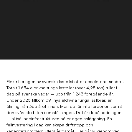
Elektrifieringen av svenska lastbilsflottor accelererar snabbt.
Totalt 1 634 eldrivna tunga lastbilar (över 4,25 ton) rullar i
dag på svenska vägar – upp från 1 243 föregående år.
Under 2025 tillkom 391 nya eldrivna tunga lastbilar, en
ökning från 365 året innan. Men det är inte fordonen som är
den svåraste biten i omställningen. Det är depåladdningen
– alltså laddinfrastrukturen på er egen anläggning. En
felinvestering i dag kan skapa driftstopp och
kapacitetsproblem i flera år framåt. Här går vi igenom vad