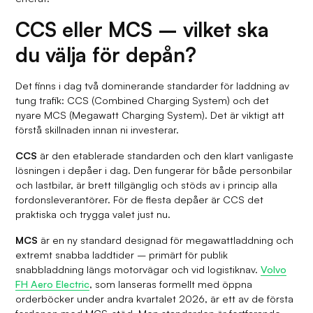
CCS eller MCS – vilket ska
du välja för depån?
Det finns i dag två dominerande standarder för laddning av
tung trafik: CCS (Combined Charging System) och det
nyare MCS (Megawatt Charging System). Det är viktigt att
förstå skillnaden innan ni investerar.
CCS
är den etablerade standarden och den klart vanligaste
lösningen i depåer i dag. Den fungerar för både personbilar
och lastbilar, är brett tillgänglig och stöds av i princip alla
fordonsleverantörer. För de flesta depåer är CCS det
praktiska och trygga valet just nu.
MCS
är en ny standard designad för megawattladdning och
extremt snabba laddtider – primärt för publik
snabbladdning längs motorvägar och vid logistiknav.
Volvo
FH Aero Electric
, som lanseras formellt med öppna
orderböcker under andra kvartalet 2026, är ett av de första