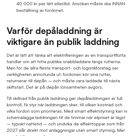
40 000 kr per lätt ellastbil. Ansökan måste ske INNAN
beställning av fordonet.
Varför depåladdning är
viktigare än publik laddning
Det är lätt att tänka att elektrifieringen av en transportflotta
handlar om att hitta publika snabbladdare längs rutterna.
Men för de allra flesta transport- och logistikföretag ser
verkligheten annorlunda ut: fordonen kör sina rutter,
returnerar till depån – och måste vara laddade till nästa
skiftstart. Det är på depån lönsamheten avgörs.
Till skillnad från publik laddning ger depåladdningen er full
kontroll. Ni styr när laddningen sker, till vilken kostnad och
vilka fordon som prioriteras. Med smart effektstyrning kan ni
schemalägga laddningen till de timmar när elpriset är lägst
– typiskt nattetid – och undvika de effekttoppar som från
2027 slår direkt mot anläggningar utan smart styrning. Mer