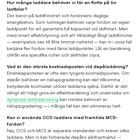
Hur många laddare behöver vi för en flotta på tio
lastbilar?
Det beror på laddfönstret och fordonens dagliga
energibehov. Som tumregel behöver varje fordon sin egen
laddpunkt för att garantera full kapacitet vid skiftstart. Men
med smart effektstyrning och ett tillräckligt långt laddfönster
– exempelvis sex till åtta timmar nattetid – kan ni i vissa fall
betjäna fler fordon med färre laddpunkter. Låt en beräkning
utifrån era specifika rutter och skifttider styra.
Vad är den största kostnadsposten vid depåladdning?
Elnätskapaciteten är ofta den tyngsta kostnadsposten. Om
depån behöver en nätuppgradering kan det tillkomma
betydande kostnader utöver laddarna själva. Därför är det
viktigt att tidigt göra en effektberäkning och undersöka om
dynamisk lastbalansering
kan minska behovet av
nätuppgradering – i många fall kan det elimineras helt.
Kan vi använda CCS-laddare med framtida MCS-
fordon?
Nej, CCS och MCS är separata standarder och kräver olika
laddare. Men ni kan förbereda depåns elinfrastruktur –