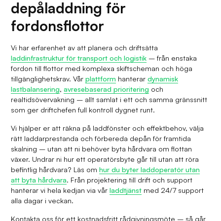
depåladdning för
fordonsflottor
Vi har erfarenhet av att planera och driftsätta
laddinfrastruktur för transport och logistik
– från enstaka
fordon till flottor med komplexa skiftscheman och höga
tillgänglighetskrav. Vår
plattform
hanterar
dynamisk
lastbalansering
,
avresebaserad prioritering
och
realtidsövervakning – allt samlat i ett och samma gränssnitt
som ger driftchefen full kontroll dygnet runt.
Vi hjälper er att räkna på laddfönster och effektbehov, välja
rätt laddarprestanda och förbereda depån för framtida
skalning – utan att ni behöver byta hårdvara om flottan
växer. Undrar ni hur ett operatörsbyte går till utan att röra
befintlig hårdvara? Läs om
hur du byter laddoperatör utan
att byta hårdvara
. Från projektering till drift och support
hanterar vi hela kedjan via vår
laddtjänst
med 24/7 support
alla dagar i veckan.
Kontakta oss för ett kostnadsfritt rådgivningsmöte – så går