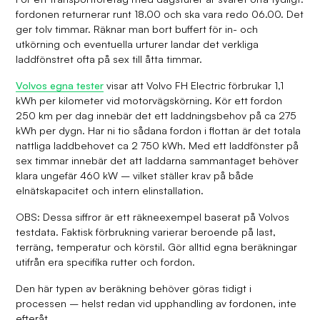
fordonen returnerar runt 18.00 och ska vara redo 06.00. Det
ger tolv timmar. Räknar man bort buffert för in- och
utkörning och eventuella urturer landar det verkliga
laddfönstret ofta på sex till åtta timmar.
Volvos egna tester
visar att Volvo FH Electric förbrukar 1,1
kWh per kilometer vid motorvägskörning. Kör ett fordon
250 km per dag innebär det ett laddningsbehov på ca 275
kWh per dygn. Har ni tio sådana fordon i flottan är det totala
nattliga laddbehovet ca 2 750 kWh. Med ett laddfönster på
sex timmar innebär det att laddarna sammantaget behöver
klara ungefär 460 kW – vilket ställer krav på både
elnätskapacitet och intern elinstallation.
OBS: Dessa siffror är ett räkneexempel baserat på Volvos
testdata. Faktisk förbrukning varierar beroende på last,
terräng, temperatur och körstil. Gör alltid egna beräkningar
utifrån era specifika rutter och fordon.
Den här typen av beräkning behöver göras tidigt i
processen – helst redan vid upphandling av fordonen, inte
efteråt.