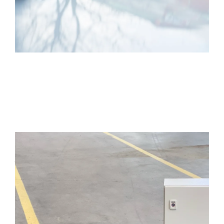
BoxNode
Ta kontroll över dina laddboxar med centraliserad
konnektivitet och styrning.
Ladda ner produktblad