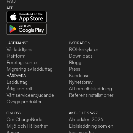
FAQ
APP
LADDTJÄNST
INSPIRATION
Vår laddtjänst
ROI-kalkylator
Plattform
Downloads
Företagskonto
Blogg
Migrering av ladduttag
Press
Kundcase
HÅRDVARA
Ladduttag
Nyhetsbrev
Årlig kontroll
Allt om elbilsladdning
Vårt serviceerbjudande
Referensinstallationer
Övriga produkter
OM OSS
AKTUELLT 26/27
Om ChargeNode
Almedalen 2026
Miljö och Hållbarhet
Elbilsladdning som en
Karriär
lönsam affär