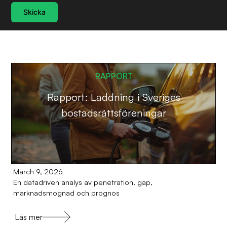
Skicka
RAPPORT
Rapport: Laddning i Sveriges
bostadsrättsföreningar
March 9, 2026
En datadriven analys av penetration, gap,
marknadsmognad och prognos
Läs mer