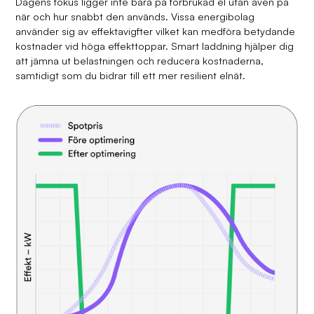
Dagens fokus ligger inte bara på förbrukad el utan även på
när och hur snabbt den används. Vissa energibolag
använder sig av effektavigfter vilket kan medföra betydande
kostnader vid höga effekttoppar. Smart laddning hjälper dig
att jämna ut belastningen och reducera kostnaderna,
samtidigt som du bidrar till ett mer resilient elnät.