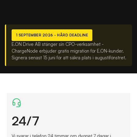
1 SEPTEMBER 2026 - HÅRD DEADLINE
E.ON Drive AB stänger sin CPO-verksamhet -
ChargeNode erbjuder gratis migration för E.ON-kunder.
Signera senast 15 juni för att säkra plats i augustifönstret.
24/7
Vi svarar i telefon 24 timmar om dygnet 7 dagar i