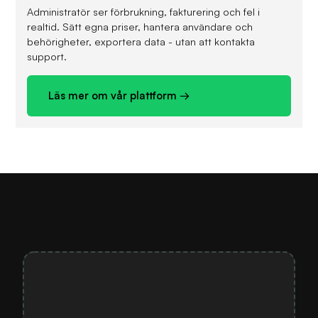
Administratör ser förbrukning, fakturering och fel i
realtid. Sätt egna priser, hantera användare och
behörigheter, exportera data - utan att kontakta
support.
Läs mer om vår plattform →