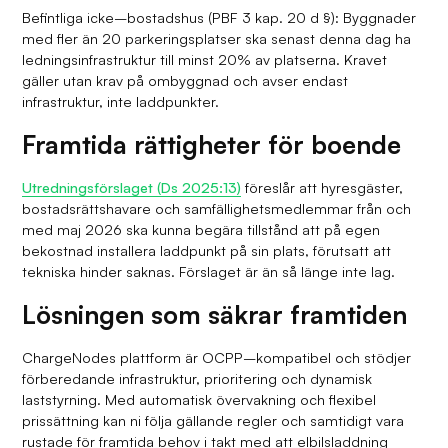
Befintliga icke–bostadshus (PBF 3 kap. 20 d §): Byggnader
med fler än 20 parkeringsplatser ska senast denna dag ha
ledningsinfrastruktur till minst 20% av platserna. Kravet
gäller utan krav på ombyggnad och avser endast
infrastruktur, inte laddpunkter.
Framtida rättigheter för boende
Utredningsförslaget (Ds 2025:13)
föreslår att hyresgäster,
bostadsrättshavare och samfällighetsmedlemmar från och
med maj 2026 ska kunna begära tillstånd att på egen
bekostnad installera laddpunkt på sin plats, förutsatt att
tekniska hinder saknas. Förslaget är än så länge inte lag.
Lösningen som säkrar framtiden
ChargeNodes plattform är OCPP–kompatibel och stödjer
förberedande infrastruktur, prioritering och dynamisk
laststyrning. Med automatisk övervakning och flexibel
prissättning kan ni följa gällande regler och samtidigt vara
rustade för framtida behov i takt med att elbilsladdning