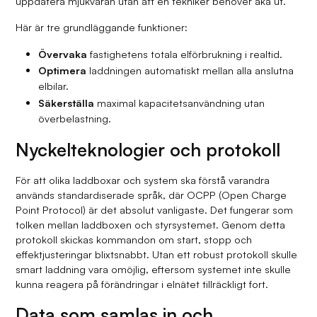
uppdatera mjukvaran utan att en tekniker behöver åka ut.
Här är tre grundläggande funktioner:
Övervaka
fastighetens totala elförbrukning i realtid.
Optimera
laddningen automatiskt mellan alla anslutna
elbilar.
Säkerställa
maximal kapacitetsanvändning utan
överbelastning.
Nyckelteknologier och protokoll
För att olika laddboxar och system ska förstå varandra
används standardiserade språk, där OCPP (Open Charge
Point Protocol) är det absolut vanligaste. Det fungerar som
tolken mellan laddboxen och styrsystemet. Genom detta
protokoll skickas kommandon om start, stopp och
effektjusteringar blixtsnabbt. Utan ett robust protokoll skulle
smart laddning vara omöjlig, eftersom systemet inte skulle
kunna reagera på förändringar i elnätet tillräckligt fort.
Data som samlas in och