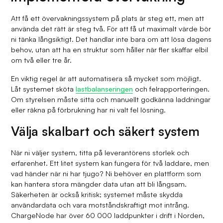
Att få ett övervakningssystem på plats är steg ett, men att
använda det rätt är steg två. För att få ut maximalt värde bör
ni tänka långsiktigt. Det handlar inte bara om att lösa dagens
behov, utan att ha en struktur som håller när fler skaffar elbil
om två eller tre år.
En viktig regel är att automatisera så mycket som möjligt.
Låt systemet sköta
lastbalanseringen
och felrapporteringen.
Om styrelsen måste sitta och manuellt godkänna laddningar
eller räkna på förbrukning har ni valt fel lösning.
Välja skalbart och säkert system
När ni väljer system, titta på leverantörens storlek och
erfarenhet. Ett litet system kan fungera för två laddare, men
vad händer när ni har tjugo? Ni behöver en plattform som
kan hantera stora mängder data utan att bli långsam.
Säkerheten är också kritisk; systemet måste skydda
användardata och vara motståndskraftigt mot intrång.
ChargeNode har över 60 000 laddpunkter i drift i Norden,