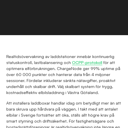
Realtidsövervakning av laddstationer innebär kontinuerlig
statuskontroll, lastbalansering och
OCPP-protokoll
för att
optimera elförbrukningen. ChargeNode ger 99% uptime på
över 60 000 punkter och hanterar data från 4 miljoner
sessioner. Fördelar inkluderar sänkta nätavgifter, proaktivt
underhåll och skalbar drift. Välj skalbart system för trygg,
kostnadseffektiv elbilsladdning i Västra Götaland.
Att installera laddboxar handlar idag om betydligt mer än att
bara skruva upp hårdvara på väggen. I takt med att antalet
elbilar i Sverige fortsätter att öka, ställs allt högre krav på
smart styrning och driftsäkerhet. För fastighetsägare och
bostadsrättsföreningar är realtidsövervakning inte längre en