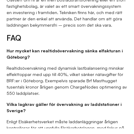
fastighetsbolag, är valet av ett smart övervakningssystem
en investering i framtiden. Tekniken finns här, och med rätt
partner är den enkel att använda. Det handlar om att göra
laddningen bekymmersfri – precis som det ska vara.
FAQ
Hur mycket kan realtidsövervakning sänka elfakturan i
Göteborg?
Realtidsövervakning med dynamisk lastbalansering minskar
effekttoppar med upp till 40%, vilket sänker nätavgifter för
BRF:er i Göteborg. Exempelvis sparade Brf Masthugget
tusentals kronor årligen genom ChargeNodes optimering av
550 laddplatser.
Vilka lagkrav gäller för övervakning av laddstationer i
Sverige?
Enligt Elsäkerhetsverket måste laddanläggningar årligen
kontrolleras för att uppfylla Elsäkerhetslagen, med fokus på