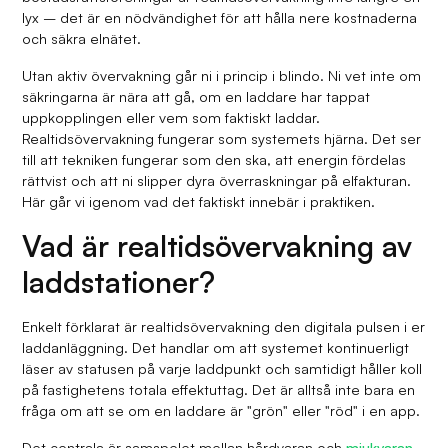
lyx – det är en nödvändighet för att hålla nere kostnaderna
och säkra elnätet.
Utan aktiv övervakning går ni i princip i blindo. Ni vet inte om
säkringarna är nära att gå, om en laddare har tappat
uppkopplingen eller vem som faktiskt laddar.
Realtidsövervakning fungerar som systemets hjärna. Det ser
till att tekniken fungerar som den ska, att energin fördelas
rättvist och att ni slipper dyra överraskningar på elfakturan.
Här går vi igenom vad det faktiskt innebär i praktiken.
Vad är realtidsövervakning av
laddstationer?
Enkelt förklarat är realtidsövervakning den digitala pulsen i er
laddanläggning. Det handlar om att systemet kontinuerligt
läser av statusen på varje laddpunkt och samtidigt håller koll
på fastighetens totala effektuttag. Det är alltså inte bara en
fråga om att se om en laddare är "grön" eller "röd" i en app.
Det centrala är samspelet mellan hårdvaran och
mjukvaran
.