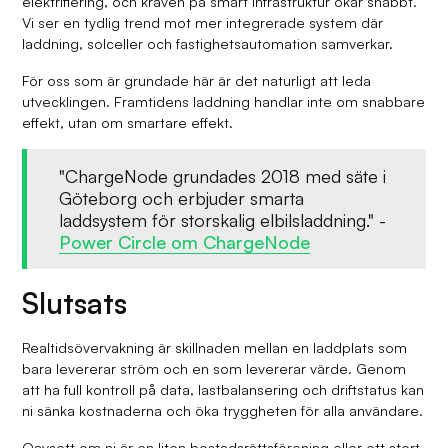
elektrifiering, och kraven på smart infrastruktur ökar snabbt.
Vi ser en tydlig trend mot mer integrerade system där
laddning, solceller och fastighetsautomation samverkar.
För oss som är grundade här är det naturligt att leda
utvecklingen. Framtidens laddning handlar inte om snabbare
effekt, utan om smartare effekt.
"ChargeNode grundades 2018 med säte i
Göteborg och erbjuder smarta
laddsystem för storskalig elbilsladdning." -
Power Circle om ChargeNode
Slutsats
Realtidsövervakning är skillnaden mellan en laddplats som
bara levererar ström och en som levererar värde. Genom
att ha full kontroll på data, lastbalansering och driftstatus kan
ni sänka kostnaderna och öka tryggheten för alla användare.
Oavsett om ni är en liten bostadsrättsförening eller ett stort