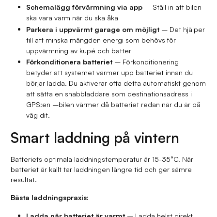
Schemalägg förvärmning via app
– Ställ in att bilen
ska vara varm när du ska åka
Parkera i uppvärmt garage om möjligt
– Det hjälper
till att minska mängden energi som behövs för
uppvärmning av kupé och batteri
Förkonditionera batteriet
– Förkonditionering
betyder att systemet värmer upp batteriet innan du
börjar ladda. Du aktiverar ofta detta automatiskt genom
att sätta en snabbladdare som destinationsadress i
GPS:en –bilen värmer då batteriet redan när du är på
väg dit.
Smart laddning på vintern
Batteriets optimala laddningstemperatur är 15-35°C. När
batteriet är kallt tar laddningen längre tid och ger sämre
resultat.
Bästa laddningspraxis:
Ladda när batteriet är varmt
– Ladda helst direkt