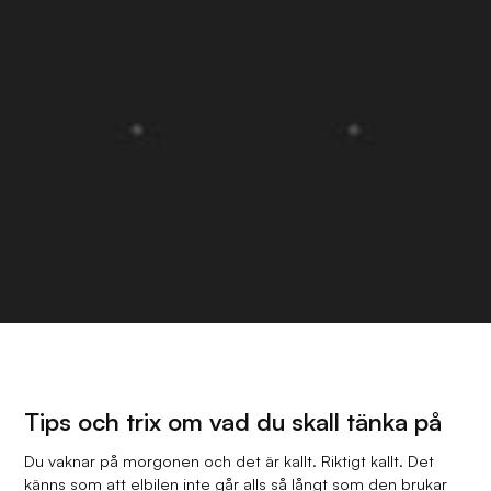
Tips och trix om vad du skall tänka på
Du vaknar på morgonen och det är kallt. Riktigt kallt. Det
känns som att elbilen inte går alls så långt som den brukar