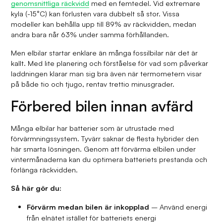
genomsnittliga räckvidd
med en femtedel. Vid extremare
kyla (-15°C) kan förlusten vara dubbelt så stor. Vissa
modeller kan behålla upp till 89% av räckvidden, medan
andra bara når 63% under samma förhållanden.
Men elbilar startar enklare än många fossilbilar när det är
kallt. Med lite planering och förståelse för vad som påverkar
laddningen klarar man sig bra även när termometern visar
på både tio och tjugo, rentav trettio minusgrader.
Förbered bilen innan avfärd
Många elbilar har batterier som är utrustade med
förvärmningssystem. Tyvärr saknar de flesta hybrider den
här smarta lösningen. Genom att förvärma elbilen under
vintermånaderna kan du optimera batteriets prestanda och
förlänga räckvidden.
Så här gör du:
Förvärm medan bilen är inkopplad
– Använd energi
från elnätet istället för batteriets energi