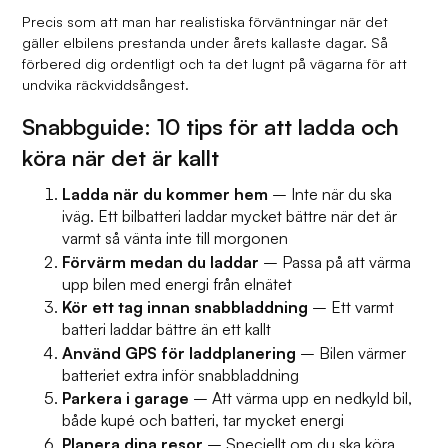
Precis som att man har realistiska förväntningar när det
gäller elbilens prestanda under årets kallaste dagar. Så
förbered dig ordentligt och ta det lugnt på vägarna för att
undvika räckviddsångest.
Snabbguide: 10 tips för att ladda och
köra när det är kallt
Ladda när du kommer hem
– Inte när du ska
iväg. Ett bilbatteri laddar mycket bättre när det är
varmt så vänta inte till morgonen
Förvärm medan du laddar
– Passa på att värma
upp bilen med energi från elnätet
Kör ett tag innan snabbladdning
– Ett varmt
batteri laddar bättre än ett kallt
Använd GPS för laddplanering
– Bilen värmer
batteriet extra inför snabbladdning
Parkera i garage
– Att värma upp en nedkyld bil,
både kupé och batteri, tar mycket energi
Planera dina resor
– Speciellt om du ska köra