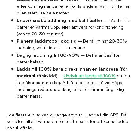
efter körning när batteriet fortfarande är varmt, inte när
bilen stått ute hela natten
Undvik snabbladdning med kallt batteri
– Vänta tills
batteriet värmts upp, eller aktivera förkonditionering
(kan ta 20-30 minuter)
Planera laddstopp i god tid
– Behåll minst 20-30%
laddning, vänta inte till sista stund
Daglig laddning till 80-90%
– Detta är bäst för
batterihälsan
Ladda till 100% bara direkt innan en långresa (för
maximal räckvidd)
–
Undvik att ladda till 100%
om du
inte åker samma dag. Att låta batteriet stå vid höga
laddningsnivåer under längre tid försämrar långsiktig
batterihälsa.
I de flesta elbilar kan du ange att du vill ladda i din GPS. Då
ser bilen till att värma batteriet lite extra för att kunna ladda
på full effekt.