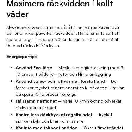
Maximera räckvidden i kallt
väder
Mycket av kilowattimmarna går åt till att värma kupén och
batteriet vilket påverkar räckvidden. Här är smarta sätt att
spara energi – med de två första kan du nästan återfå all
förlorad räckvidd från kylan.
Energispartips:
Använd Eco-läge
– Minskar energiförbrukning med 5-
10 procent både för motor och klimatanläggning
Använd sätes- och rattvärme i första hand
– De
förbrukar mycket mindre energi än kupévärme. Här kan
du spara 10-15 procent energi.
Håll jämn hastighet
– Varje 10 km/h ökning påverkar
räckvidden märkbart
Kontrollera däcktrycket regelbundet
– Trycket
sjunker i kyla och bilen rullar sämre
Kör inte med takbox i onödan
– Ökar luftmotståndet