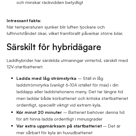
och minskar räckvidden betydligt
Intressant fakta:
När temperaturen sjunker blir luften tjockare och
luftmotståndet ökar, vilket framförallt påverkar större bilar.
Särskilt för hybridägare
Laddhybrider har särskilda utmaningar vintertid, särskilt med
12V-startbatteriet:
Ladda med låg strömstyrka
– Ställ in låg
laddströmstyrka (vanligt 6-10A istället för max) i din
laddapp eller laddstationens meny. Det tar längre tid
men laddar både körbatteriet och kritiska startbatteriet
ordentligt, speciellt viktigt vid extrem kyla.
Kör minst 20 minuter
– Batteriet behöver denna tid
för att hinna ladda ordentligt i minusgrader
Var extra uppmärksam på startbatteriet
– Det är
mer sårbart för kyla än huvudbatteriet