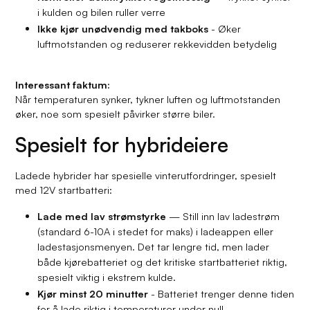
i kulden og bilen ruller verre
Ikke kjør unødvendig med takboks
- Øker
luftmotstanden og reduserer rekkevidden betydelig
Interessant faktum:
Når temperaturen synker, tykner luften og luftmotstanden
øker, noe som spesielt påvirker større biler.
Spesielt for hybrideiere
Ladede hybrider har spesielle vinterutfordringer, spesielt
med 12V startbatteri:
Lade med lav strømstyrke
— Still inn lav ladestrøm
(standard 6-10A i stedet for maks) i ladeappen eller
ladestasjonsmenyen. Det tar lengre tid, men lader
både kjørebatteriet og det kritiske startbatteriet riktig,
spesielt viktig i ekstrem kulde.
Kjør minst 20 minutter
- Batteriet trenger denne tiden
for å lade riktig i temperaturer under null