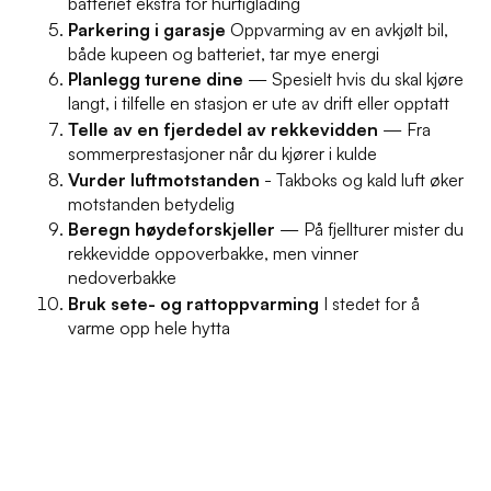
batteriet ekstra for hurtiglading
Parkering i garasje
Oppvarming av en avkjølt bil,
både kupeen og batteriet, tar mye energi
Planlegg turene dine
— Spesielt hvis du skal kjøre
langt, i tilfelle en stasjon er ute av drift eller opptatt
Telle av en fjerdedel av rekkevidden
— Fra
sommerprestasjoner når du kjører i kulde
Vurder luftmotstanden
- Takboks og kald luft øker
motstanden betydelig
Beregn høydeforskjeller
— På fjellturer mister du
rekkevidde oppoverbakke, men vinner
nedoverbakke
Bruk sete- og rattoppvarming
I stedet for å
varme opp hele hytta