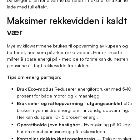
Da sørger bilen for å varme batteriet litt ekstra for å kunne
lade med full effekt.
Maksimer rekkevidden i kaldt
vær
Mye av kilowattimene brukes til oppvarming av kupeen og
batteriet, noe som påvirker rekkevidden. Her er smarte
måter å spare energi på - med de to første kan du nesten
gjenvinne all tapt rekkevidde fra kulden.
Tips om energipartisjon:
Bruk Eco-modus
Reduserer energiforbruket med 5-10
prosent for både motor og klimaanlegg
Bruk sete- og rattoppvarming i utgangspunktet
«De
bruker mye mindre energi enn innvendig oppvarming.
Her kan du spare 10-15 prosent energi.
Opprettholde jevn hastighet
- Hver økning på 10 km/t
har en merkbar innvirkning på rekkevidden
Kontroller dekktrykket regelmessig
— Trykket synker