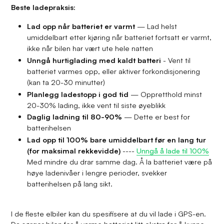
Beste ladepraksis:
Lad opp når batteriet er varmt
— Lad helst
umiddelbart etter kjøring når batteriet fortsatt er varmt,
ikke når bilen har vært ute hele natten
Unngå hurtiglading med kaldt batteri
- Vent til
batteriet varmes opp, eller aktiver forkondisjonering
(kan ta 20-30 minutter)
Planlegg ladestopp i god tid
— Oppretthold minst
20-30% lading, ikke vent til siste øyeblikk
Daglig ladning til 80-90%
— Dette er best for
batterihelsen
Lad opp til 100% bare umiddelbart før en lang tur
(for maksimal rekkevidde)
----
Unngå å lade til 100%
Med mindre du drar samme dag. Å la batteriet være på
høye ladenivåer i lengre perioder, svekker
batterihelsen på lang sikt.
I de fleste elbiler kan du spesifisere at du vil lade i GPS-en.