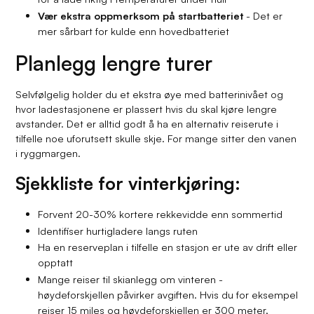
Vær ekstra oppmerksom på startbatteriet
- Det er
mer sårbart for kulde enn hovedbatteriet
Planlegg lengre turer
Selvfølgelig holder du et ekstra øye med batterinivået og
hvor ladestasjonene er plassert hvis du skal kjøre lengre
avstander. Det er alltid godt å ha en alternativ reiserute i
tilfelle noe uforutsett skulle skje. For mange sitter den vanen
i ryggmargen.
Sjekkliste for vinterkjøring:
Forvent 20-30% kortere rekkevidde enn sommertid
Identifiser hurtigladere langs ruten
Ha en reserveplan i tilfelle en stasjon er ute av drift eller
opptatt
Mange reiser til skianlegg om vinteren -
høydeforskjellen påvirker avgiften. Hvis du for eksempel
reiser 15 miles og høydeforskjellen er 300 meter,