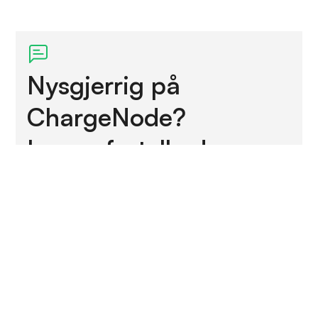
Nysgjerrig på
ChargeNode?
La oss fortelle deg mer.