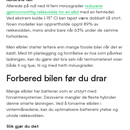
Allerede på null ned til fem minusgrader
reduserer
gjennomsnittlig rekkevidde for en elbil
med en femtedel.
Ved ekstrem kulde (-15° C) kan tapet være dobbelt så stort.
Noen modeller kan opprettholde opptil 89% av
rekkevidden, mens andre bare når 63% under de samme
forholdene.
Men elbiler starter lettere enn mange fossile biler når det er
kaldt. Med litt planlegging og forståelse av hva som påvirker
ladningen, kan du gjøre det bra selv når termometeret viser
både ti og tjue, til og med tretti minusgrader.
Forbered bilen før du drar
Mange elbiler har batterier som er utstyrt med
forvarmesystemer. Dessverre mangler de fleste hybrider
denne smarte løsningen. Ved å forvarme elbilen i
vintermånedene, kan du optimalisere batteriets ytelse og
utvide rekkevidden.
Slik gjør du det: