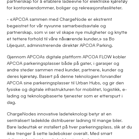
partnerskap for å etablere ladeevne for elektriske kjøretøy
for kontoreiendommer, boliger og rekreasjonsfasiliteter.
- «APCOA sammen med ChargeNode er ekstremt
begeistret for vår nyvunne samarbeidsavtale og
partnerskap, som vi ser vil skape nye muligheter og knytte
et tettere forhold til våre nåværende kunder,» sa Bo
Liljequist, administrerende direktør APCOA Parking.
Gjennom APCOAs digitale plattform APCOA FLOW kobler
APCOA parkeringsplasser både på gater, i garasjer og
andre steder sammen med kunder, partnere, kunder og
deres kjøretøy. Basert på denne teknologien forvandler
APCOA sine parkeringsplasser til Urban Hubs, og gir den
fysiske og digitale infrastrukturen for mobilitet, logistikk, e-
lading og teknologibaserte tjenester som er etterspurt i
dag.
ChargeNodes innovative ladeteknologi betyr at en
sentralisert ladekilde distribuerer ladning til mange biler.
Bare ladeuttak er installert på hver parkeringsplass, slik at du
ikke trenger å sette ladebokser overalt. Med smart