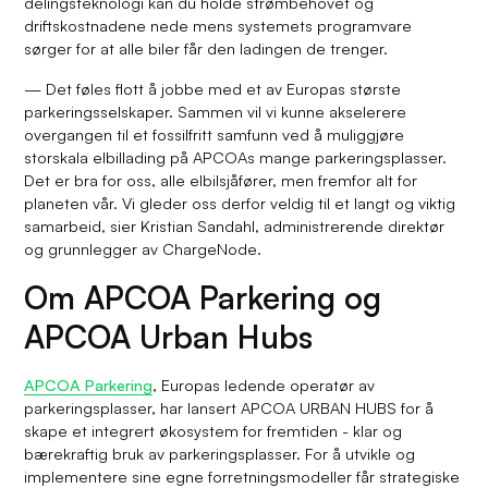
delingsteknologi kan du holde strømbehovet og
driftskostnadene nede mens systemets programvare
sørger for at alle biler får den ladingen de trenger.
— Det føles flott å jobbe med et av Europas største
parkeringsselskaper. Sammen vil vi kunne akselerere
overgangen til et fossilfritt samfunn ved å muliggjøre
storskala elbillading på APCOAs mange parkeringsplasser.
Det er bra for oss, alle elbilsjåfører, men fremfor alt for
planeten vår. Vi gleder oss derfor veldig til et langt og viktig
samarbeid, sier Kristian Sandahl, administrerende direktør
og grunnlegger av ChargeNode.
Om APCOA Parkering og
APCOA Urban Hubs
APCOA Parkering
, Europas ledende operatør av
parkeringsplasser, har lansert APCOA URBAN HUBS for å
skape et integrert økosystem for fremtiden - klar og
bærekraftig bruk av parkeringsplasser. For å utvikle og
implementere sine egne forretningsmodeller får strategiske