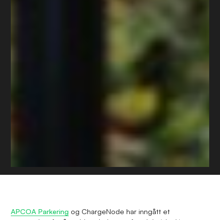
APCOA Parkering
og ChargeNode har inngått et