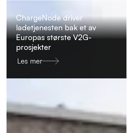
ChargeNode driver
ladetjenesten bak et av
Europas største V2G-
prosjekter
Les mer