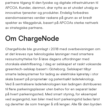
partnere tilgang til den fysiske og digitale infrastrukturen til
APCOA. Kunder, derimot, drar nytte av et utvidet utvalg av
innovative tjenester og produkter. Endelig forbedres
eiendomseiernes verdier raskere på grunn av et bredt
spekter av tilleggsbruk, basert på APCOAs sterke nettverk
av strategiske partnere.
Om ChargeNode
ChargeNode ble grunnlagt i 2018 med overbevisningen om
at det kreves nye teknologiske løsninger med smartere
ressursutnyttelse for å løse dagens utfordringer med
storskala elektrifisering. I dag er selskapet et raskt voksende
greentech-selskap basert i Göteborg. Selskapet tilbyr
smarte ladesystemer for lading av elektriske kjøretøy i stor
skala basert på proprietær og patentsøkt ladeteknologi.
Ved å sentralisere ladeteknologien kan ladingen distribueres
til flere parkeringsplasser uten behov for en separat lader
på hvert parkeringssted. Med smart styring, for eksempel
ved avgangstid, kan biler med kort parkeringstid lades først
og deretter de som trenger å stå lenger. Alle får den byrden