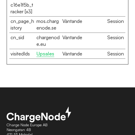
c16e1f5b_t
racker [x3]
cn_page_h
mos.charg
Väntande
Session
istory
enode.se
cn_sid
chargenod
Väntande
Session
e.eu
visitedIds
Upsales
Väntande
Session
Charge Node Europe AB
Neongatan 4B
431 53 Molndal