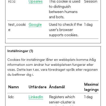
rc::c
Upsales
This cookie is used
Session
to distinguish
between humans
and bots.
test_cooki
Google
Used to check if the
1 dag
e
user's browser
supports cookies.
Inställningar (1)
Cookies för inställningar låter en webbplats komma ihåg
information som ändrar hur webbplatsen fungerar eller
visas. Detta kan t.ex. vara föredraget språk eller regionen
du befinner dig i.
Maximal
Namn
Utfärdare
Ändamål
lagringstid
lidc
LinkedIn
Registers which
1 dag
server-cluster is