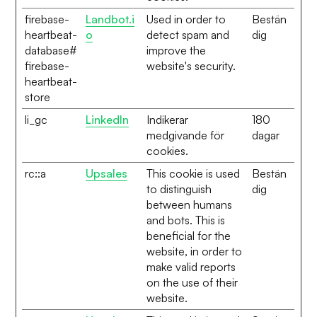
firebase-
Landbot.i
Used in order to
Bestän
heartbeat-
o
detect spam and
dig
database#
improve the
firebase-
website's security.
heartbeat-
store
li_gc
LinkedIn
Indikerar
180
medgivande för
dagar
cookies.
rc::a
Upsales
This cookie is used
Bestän
to distinguish
dig
between humans
and bots. This is
beneficial for the
website, in order to
make valid reports
on the use of their
website.