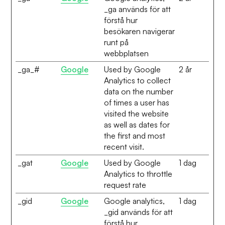
_ga används för att
förstå hur
besökaren navigerar
runt på
webbplatsen
_ga_#
Google
Used by Google
2 år
Analytics to collect
data on the number
of times a user has
visited the website
as well as dates for
the first and most
recent visit.
_gat
Google
Used by Google
1 dag
Analytics to throttle
request rate
_gid
Google
Google analytics,
1 dag
_gid används för att
förstå hur