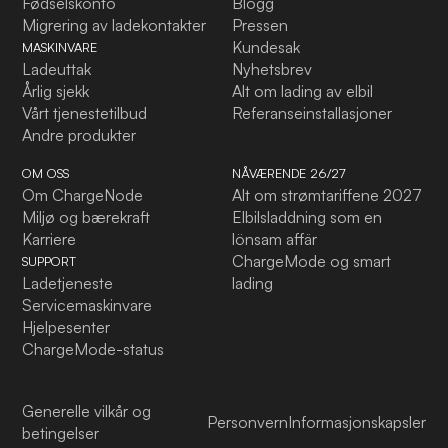
Fødselskonto
Blogg
Migrering av ladekontakter
Pressen
Kundesak
MASKINVARE
Ladeuttak
Nyhetsbrev
Årlig sjekk
Alt om lading av elbil
Vårt tjenestetilbud
Referanseinstallasjoner
Andre produkter
OM OSS
NÅVÆRENDE 26/27
Om ChargeNode
Alt om strømtariffene 2027
Miljø og bærekraft
Elbilsladdning som en
Karriere
lönsam affär
ChargeMode og smart
SUPPORT
Ladetjeneste
lading
Servicemaskinvare
Hjelpesenter
ChargeMode-status
Generelle vilkår og
Personvern
Informasjonskapsler
betingelser