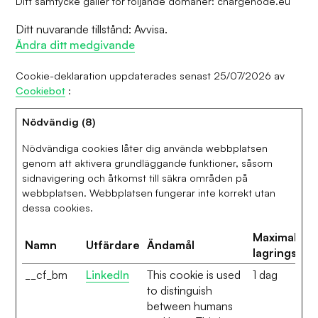
Ditt samtycke gäller för följande domäner: chargenode.eu
Ditt nuvarande tillstånd: Avvisa.
Ändra ditt medgivande
Cookie-deklaration uppdaterades senast 25/07/2026 av
Cookiebot
:
Nödvändig (8)
Nödvändiga cookies låter dig använda webbplatsen
genom att aktivera grundläggande funktioner, såsom
sidnavigering och åtkomst till säkra områden på
webbplatsen. Webbplatsen fungerar inte korrekt utan
dessa cookies.
Maximal
Namn
Utfärdare
Ändamål
lagringstid
__cf_bm
LinkedIn
This cookie is used
1 dag
to distinguish
between humans