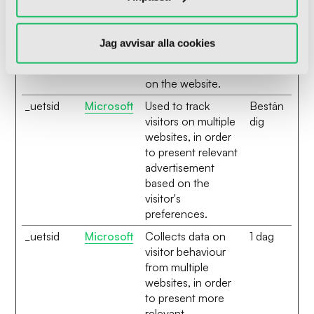
banners on the
website - This
serves to optimise
Jag avvisar alla cookies
the relevance of
the advertisements
on the website.
_uetsid
Microsoft
Used to track
Bestän
visitors on multiple
dig
websites, in order
to present relevant
advertisement
based on the
visitor's
preferences.
_uetsid
Microsoft
Collects data on
1 dag
visitor behaviour
from multiple
websites, in order
to present more
relevant