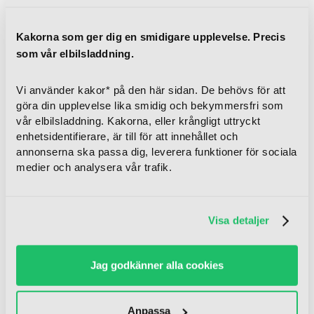
_fbp
Meta
Used by Facebook
3
Platforms,
to deliver a series of
månade
Kakorna som ger dig en smidigare upplevelse. Precis
Inc.
advertisement
r
som vår elbilsladdning.
products such as
real time bidding
from third party
Vi använder kakor* på den här sidan. De behövs för att
advertisers.
göra din upplevelse lika smidig och bekymmersfri som
vår elbilsladdning. Kakorna, eller krångligt uttryckt
_gcl_au
Google
Used by Google
3
enhetsidentifierare, är till för att innehållet och
AdSense for
månade
annonserna ska passa dig, leverera funktioner för sociala
experimenting with
r
medier och analysera vår trafik.
advertisement
efficiency across
websites using their
services.
Visa detaljer
_gcl_ls
Google
Tracks the
Bestän
conversion rate
dig
Jag godkänner alla cookies
between the user
and the
advertisement
Anpassa