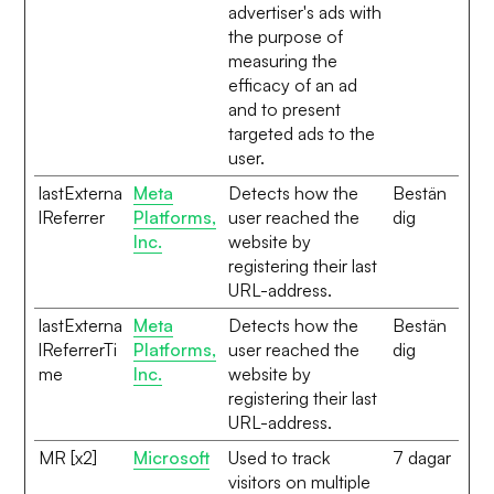
advertiser's ads with
the purpose of
measuring the
efficacy of an ad
and to present
targeted ads to the
user.
lastExterna
Meta
Detects how the
Bestän
lReferrer
Platforms,
user reached the
dig
Inc.
website by
registering their last
URL-address.
lastExterna
Meta
Detects how the
Bestän
lReferrerTi
Platforms,
user reached the
dig
me
Inc.
website by
registering their last
URL-address.
MR [x2]
Microsoft
Used to track
7 dagar
visitors on multiple