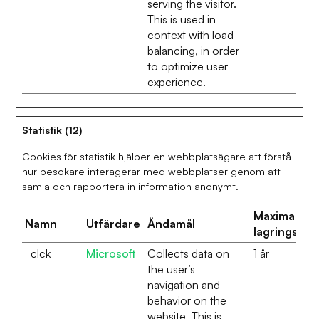
serving the visitor.
This is used in
context with load
balancing, in order
to optimize user
experience.
Statistik (12)
Cookies för statistik hjälper en webbplatsägare att förstå
hur besökare interagerar med webbplatser genom att
samla och rapportera in information anonymt.
Maximal
Namn
Utfärdare
Ändamål
lagringstid
_clck
Microsoft
Collects data on
1 år
the user’s
navigation and
behavior on the
website. This is