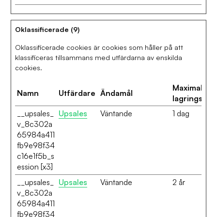
Oklassificerade (9)
Oklassificerade cookies är cookies som håller på att
klassificeras tillsammans med utfärdarna av enskilda
cookies.
Maximal
Namn
Utfärdare
Ändamål
lagringstid
__upsales_
Upsales
Väntande
1 dag
v_8c302a
65984a411
fb9e98f34
c16e1f5b_s
ession [x3]
__upsales_
Upsales
Väntande
2 år
v_8c302a
65984a411
fb9e98f34