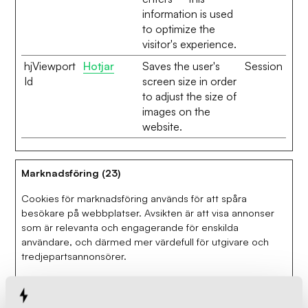
information is used
to optimize the
visitor's experience.
hjViewport
Hotjar
Saves the user's
Session
Id
screen size in order
to adjust the size of
images on the
website.
Marknadsföring (23)
Cookies för marknadsföring används för att spåra
besökare på webbplatser. Avsikten är att visa annonser
som är relevanta och engagerande för enskilda
användare, och därmed mer värdefull för utgivare och
tredjepartsannonsörer.
Maximal
Namn
Utfärdare
Ändamål
lagringstid