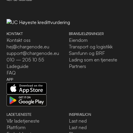
KONTAKT
BRANSJELØSNINGER
Kontakt oss
Eiendom
hej@chargenode.eu
Transport og logistikk
support@chargenode.eu
Samfunn og BRF
010 — 205 10 55
Lading som en tjeneste
Ladeguide
Partners
FAQ
APP
LADETJENESTE
INSPIRASJON
Vår ladetjeneste
Last ned
Plattform
Last ned