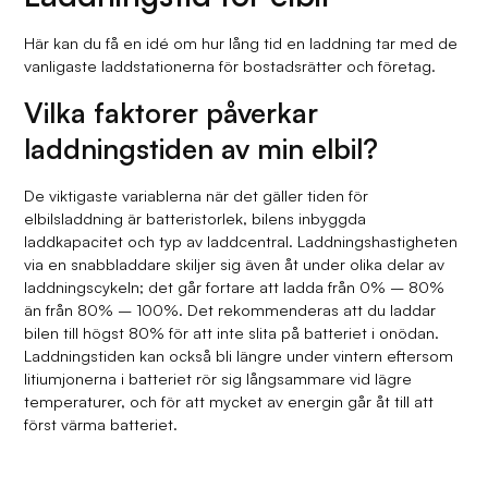
Här kan du få en idé om hur lång tid en laddning tar med de
vanligaste laddstationerna för bostadsrätter och företag.
Vilka faktorer påverkar
laddningstiden av min elbil?
De viktigaste variablerna när det gäller tiden för
elbilsladdning är batteristorlek, bilens inbyggda
laddkapacitet och typ av laddcentral. Laddningshastigheten
via en snabbladdare skiljer sig även åt under olika delar av
laddningscykeln; det går fortare att ladda från 0% – 80%
än från 80% – 100%. Det rekommenderas att du laddar
bilen till högst 80% för att inte slita på batteriet i onödan.
Laddningstiden kan också bli längre under vintern eftersom
litiumjonerna i batteriet rör sig långsammare vid lägre
temperaturer, och för att mycket av energin går åt till att
först värma batteriet.