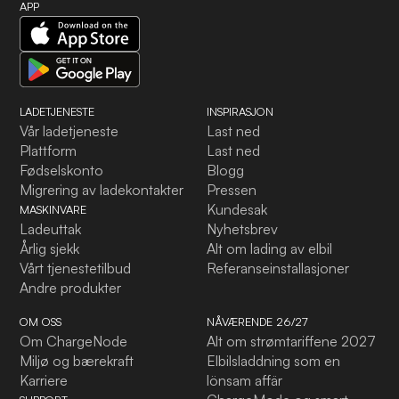
APP
LADETJENESTE
INSPIRASJON
Vår ladetjeneste
Last ned
Plattform
Last ned
Fødselskonto
Blogg
Migrering av ladekontakter
Pressen
Kundesak
MASKINVARE
Ladeuttak
Nyhetsbrev
Årlig sjekk
Alt om lading av elbil
Vårt tjenestetilbud
Referanseinstallasjoner
Andre produkter
OM OSS
NÅVÆRENDE 26/27
Om ChargeNode
Alt om strømtariffene 2027
Miljø og bærekraft
Elbilsladdning som en
Karriere
lönsam affär