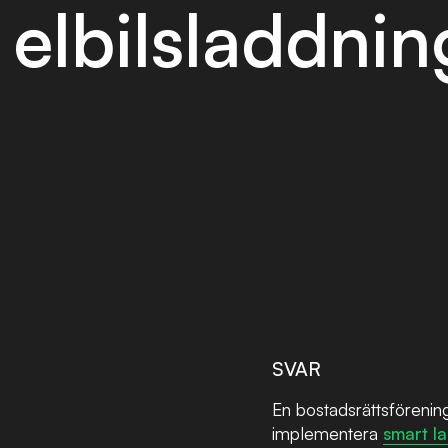
elbilsladdnin
SVAR
En bostadsrättsförening
implementera
smart l