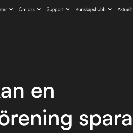
ter
Om oss
Support
Kunskapshubb
Aktuell
kan en
förening spar