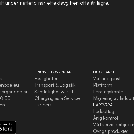
lt under nattetid när effektavgiften ofta är lägre.
BRANSCHLÖSNINGAR
LADDTJÄNST
ss
Fastigheter
Vår laddtjänst
enode.eu
Transport & Logistik
Plattform
hargenode.eu
Samfällighet & BRF
Företagskonto
10 55
Charging as a Service
Migrering av laddut
den
Partners
HÅRDVARA
Ladduttag
Årlig kontroll
Vårt serviceerbjud
Övriga produkter