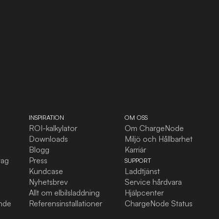
INSPIRATION
OM OSS
ROI-kalkylator
Om ChargeNode
Downloads
Miljö och Hållbarhet
Blogg
Karriär
tag
Press
SUPPORT
Kundcase
Laddtjänst
Nyhetsbrev
Service hårdvara
Allt om elbilsladdning
Hjälpcenter
ande
Referensinstallationer
ChargeNode Status