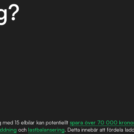
g?
 med 15 elbilar kan potentiellt
spara över 70 000 kronor
addning
och
lastbalansering
. Detta innebär att fördela lad