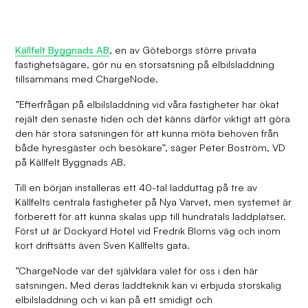
Källfelt Byggnads AB
, en av Göteborgs större privata
fastighetsägare, gör nu en storsatsning på elbilsladdning
tillsammans med ChargeNode.
”Efterfrågan på elbilsladdning vid våra fastigheter har ökat
rejält den senaste tiden och det känns därför viktigt att göra
den här stora satsningen för att kunna möta behoven från
både hyresgäster och besökare”, säger Peter Boström, VD
på Källfelt Byggnads AB.
Till en början installeras ett 40-tal ladduttag på tre av
Källfelts centrala fastigheter på Nya Varvet, men systemet är
förberett för att kunna skalas upp till hundratals laddplatser.
Först ut är Dockyard Hotel vid Fredrik Bloms väg och inom
kort driftsätts även Sven Källfelts gata.
”ChargeNode var det självklara valet för oss i den här
satsningen. Med deras laddteknik kan vi erbjuda storskalig
elbilsladdning och vi kan på ett smidigt och