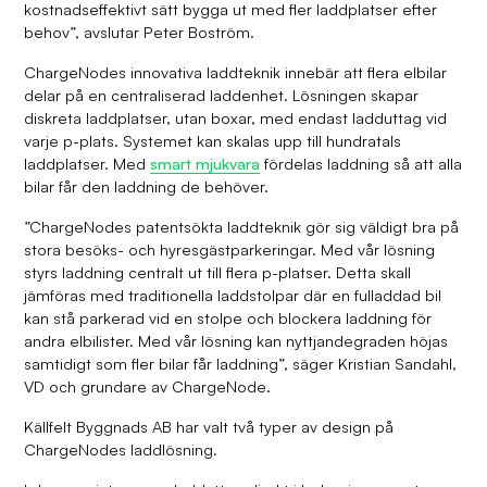
kostnadseffektivt sätt bygga ut med fler laddplatser efter
behov”, avslutar Peter Boström.
ChargeNodes innovativa laddteknik innebär att flera elbilar
delar på en centraliserad laddenhet. Lösningen skapar
diskreta laddplatser, utan boxar, med endast ladduttag vid
varje p-plats. Systemet kan skalas upp till hundratals
laddplatser. Med
smart mjukvara
fördelas laddning så att alla
bilar får den laddning de behöver.
”ChargeNodes patentsökta laddteknik gör sig väldigt bra på
stora besöks- och hyresgästparkeringar. Med vår lösning
styrs laddning centralt ut till flera p-platser. Detta skall
jämföras med traditionella laddstolpar där en fulladdad bil
kan stå parkerad vid en stolpe och blockera laddning för
andra elbilister. Med vår lösning kan nyttjandegraden höjas
samtidigt som fler bilar får laddning”, säger Kristian Sandahl,
VD och grundare av ChargeNode.
Källfelt Byggnads AB har valt två typer av design på
ChargeNodes laddlösning.