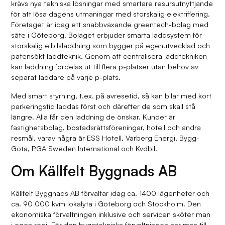
krävs nya tekniska lösningar med smartare resursutnyttjande
för att lösa dagens utmaningar med storskalig elektrifiering.
Företaget är idag ett snabbväxande greentech-bolag med
säte i Göteborg. Bolaget erbjuder smarta laddsystem för
storskalig elbilsladdning som bygger på egenutvecklad och
patensökt laddteknik. Genom att centralisera laddtekniken
kan laddning fördelas ut till flera p-platser utan behov av
separat laddare på varje p-plats.
Med smart styrning, t.ex. på avresetid, så kan bilar med kort
parkeringstid laddas först och därefter de som skall stå
längre. Alla får den laddning de önskar. Kunder är
fastighetsbolag, bostadsrättsföreningar, hotell och andra
resmål, varav några är ESS Hotell, Varberg Energi, Bygg-
Göta, PGA Sweden International och Kvdbil.
Om Källfelt Byggnads AB
Källfelt Byggnads AB förvaltar idag ca. 1400 lägenheter och
ca. 90 000 kvm lokalyta i Göteborg och Stockholm. Den
ekonomiska förvaltningen inklusive och servicen sköter man
i egen regi. För den byggtekniska förvaltningen har man till