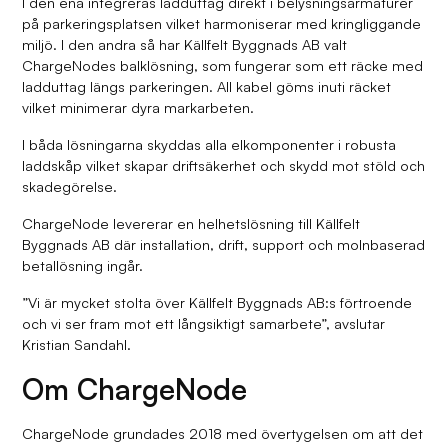
I den ena integreras ladduttag direkt i belysningsarmaturer
på parkeringsplatsen vilket harmoniserar med kringliggande
miljö. I den andra så har Källfelt Byggnads AB valt
ChargeNodes balklösning, som fungerar som ett räcke med
ladduttag längs parkeringen. All kabel göms inuti räcket
vilket minimerar dyra markarbeten.
I båda lösningarna skyddas alla elkomponenter i robusta
laddskåp vilket skapar driftsäkerhet och skydd mot stöld och
skadegörelse.
ChargeNode levererar en helhetslösning till Källfelt
Byggnads AB där installation, drift, support och molnbaserad
betallösning ingår.
”Vi är mycket stolta över Källfelt Byggnads AB:s förtroende
och vi ser fram mot ett långsiktigt samarbete”, avslutar
Kristian Sandahl.
Om ChargeNode
ChargeNode grundades 2018 med övertygelsen om att det