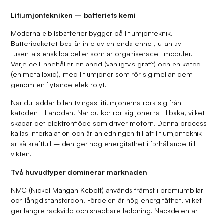
Litiumjontekniken – batteriets kemi
Moderna elbilsbatterier bygger på litiumjonteknik.
Batteripaketet består inte av en enda enhet, utan av
tusentals enskilda celler som är organiserade i moduler.
Varje cell innehåller en anod (vanligtvis grafit) och en katod
(en metalloxid), med litiumjoner som rör sig mellan dem
genom en flytande elektrolyt.
När du laddar bilen tvingas litiumjonerna röra sig från
katoden till anoden. När du kör rör sig jonerna tillbaka, vilket
skapar det elektronflöde som driver motorn. Denna process
kallas interkalation och är anledningen till att litiumjonteknik
är så kraftfull – den ger hög energitäthet i förhållande till
vikten.
Två huvudtyper dominerar marknaden
NMC (Nickel Mangan Kobolt) används främst i premiumbilar
och långdistansfordon. Fördelen är hög energitäthet, vilket
ger längre räckvidd och snabbare laddning. Nackdelen är