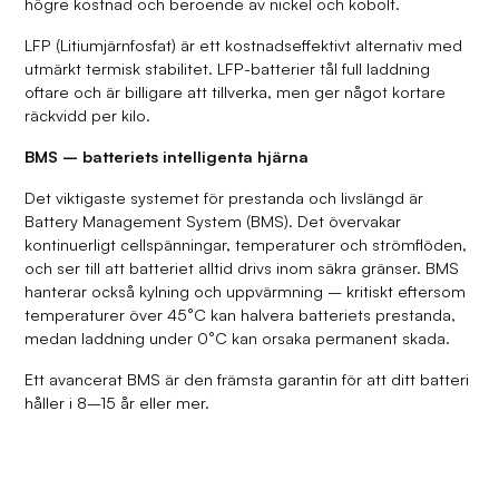
högre kostnad och beroende av nickel och kobolt.
LFP (Litiumjärnfosfat) är ett kostnadseffektivt alternativ med
utmärkt termisk stabilitet. LFP-batterier tål full laddning
oftare och är billigare att tillverka, men ger något kortare
räckvidd per kilo.
BMS – batteriets intelligenta hjärna
Det viktigaste systemet för prestanda och livslängd är
Battery Management System (BMS). Det övervakar
kontinuerligt cellspänningar, temperaturer och strömflöden,
och ser till att batteriet alltid drivs inom säkra gränser. BMS
hanterar också kylning och uppvärmning – kritiskt eftersom
temperaturer över 45°C kan halvera batteriets prestanda,
medan laddning under 0°C kan orsaka permanent skada.
Ett avancerat BMS är den främsta garantin för att ditt batteri
håller i 8–15 år eller mer.