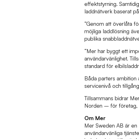
effektstyrning. Samtidi
laddnätverk baserat på
“Genom att överlåta fö
möjliga laddlösning äve
publika snabbladdnätver
“Mer har byggt ett imp
användarvänlighet. Ti
standard för elbilsladd
Båda parters ambition 
servicenivå och tillgång
Tillsammans bidrar Mer 
Norden – för företag, 
Om Mer
Mer Sweden AB är en l
användarvänliga tjäns