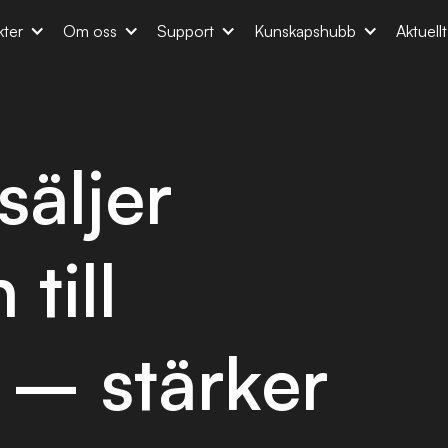
ter
Om oss
Support
Kunskapshubb
Aktuell
äljer
till
– stärker