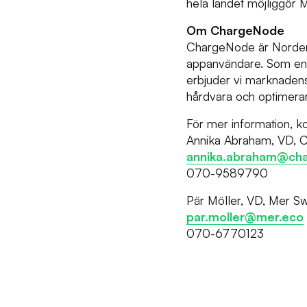
hela landet möjliggör Me
Om ChargeNode
ChargeNode är Norden
appanvändare. Som en 
erbjuder vi marknadens
hårdvara och optimerar
För mer information, k
Annika Abraham, VD,
annika.abraham@ch
070-9589790
Pär Möller, VD, Mer 
par.moller@mer.eco
070-6770123