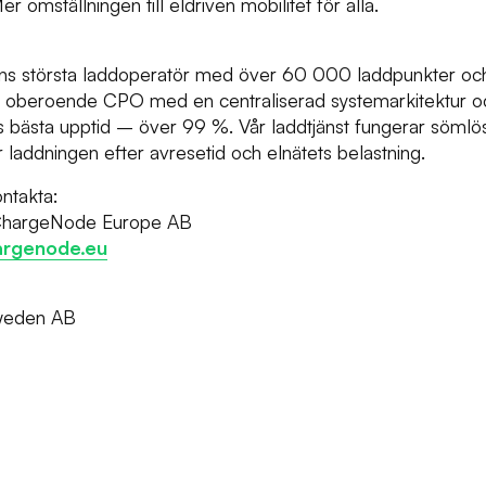
r omställningen till eldriven mobilitet för alla.
s största laddoperatör med över 60 000 laddpunkter oc
oberoende CPO med en centraliserad systemarkitektur och 
 bästa upptid – över 99 %. Vår laddtjänst fungerar sömlös
 laddningen efter avresetid och elnätets belastning.
ontakta:
 ChargeNode Europe AB
argenode.eu
Sweden AB