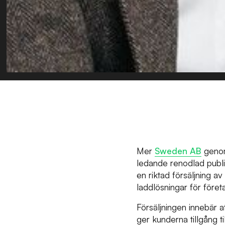
Mer
Sweden AB
genomf
ledande renodlad publ
en riktad försäljning 
laddlösningar för föret
Försäljningen innebär 
ger kunderna tillgång