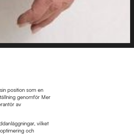
sin position som en
tällning genomför Mer
erantör av
danläggningar, vilket
doptimering och