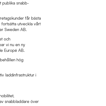
tt publika snabb-
öretagskunder får bästa
 fortsätta utveckla vårt
er Sweden AB.
et och
ar vi nu en ny
de Europé AB.
ibehållen hög
v laddinfrastruktur i
bilitet,
 av snabbladdare över