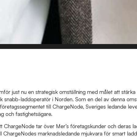
ör just nu en strategisk omställning med målet att stärka 
ik snabb-laddoperatör i Norden. Som en del av denna oms
av företagssegmentet till ChargeNode, Sveriges ledande lev
ag och fastighetsägare.
att ChargeNode tar över Mer’s företagskunder och deras lad
 till ChargeNodes marknadsledande mjukvara för smart lad