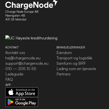
Charge Node Europe AB
Neongatan 4B
431 53 Molndal
KONTAKT
BRANSJELØSNINGER
Kontakt oss
Eiendom
hej@chargenode.eu
Transport og logistikk
support@chargenode.eu
Samfunn og BRF
010 — 205 10 55
Lading som en tjeneste
Ladeguide
Partners
FAQ
APP