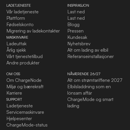
LADETJENESTE
INSPIRASJON
Vår ladetjeneste
Last ned
Plattform
Last ned
Fødselskonto
Blogg
Migrering av ladekontakter
Pressen
Kundesak
MASKINVARE
Ladeuttak
Nyhetsbrev
Årlig sjekk
Alt om lading av elbil
Vårt tjenestetilbud
Referanseinstallasjoner
Andre produkter
OM OSS
NÅVÆRENDE 26/27
Om ChargeNode
Alt om strømtariffene 2027
Miljø og bærekraft
Elbilsladdning som en
Karriere
lönsam affär
ChargeMode og smart
SUPPORT
Ladetjeneste
lading
Servicemaskinvare
Hjelpesenter
ChargeMode-status