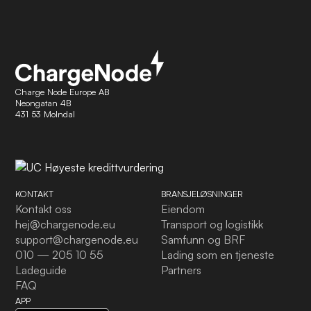
Charge Node Europe AB
Neongatan 4B
431 53 Molndal
KONTAKT
BRANSJELØSNINGER
Kontakt oss
Eiendom
hej@chargenode.eu
Transport og logistikk
support@chargenode.eu
Samfunn og BRF
010 — 205 10 55
Lading som en tjeneste
Ladeguide
Partners
FAQ
APP