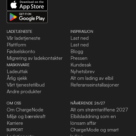
LADETJENESTE
INSPIRASJON
Vår ladetjeneste
Last ned
Plattform
Last ned
Fødselskonto
Blogg
Migrering av ladekontakter
Pressen
Kundesak
MASKINVARE
Ladeuttak
Nyhetsbrev
Årlig sjekk
Alt om lading av elbil
Vårt tjenestetilbud
Referanseinstallasjoner
Andre produkter
OM OSS
NÅVÆRENDE 26/27
Om ChargeNode
Alt om strømtariffene 2027
Miljø og bærekraft
Elbilsladdning som en
Karriere
lönsam affär
ChargeMode og smart
SUPPORT