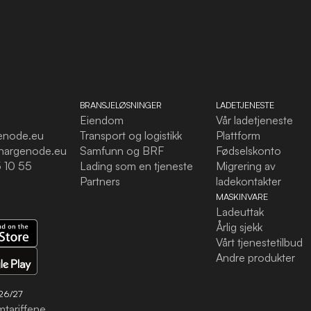
BRANSJELØSNINGER
LADETJENESTE
Eiendom
Vår ladetjeneste
enode.eu
Transport og logistikk
Plattform
hargenode.eu
Samfunn og BRF
Fødselskonto
 10 55
Lading som en tjeneste
Migrering av
Partners
ladekontakter
MASKINVARE
Ladeuttak
Årlig sjekk
Vårt tjenestetilbud
Andre produkter
26/27
mtariffene