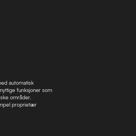
 med automatisk
snyttige funksjoner som
fiske områder.
empel proprietær