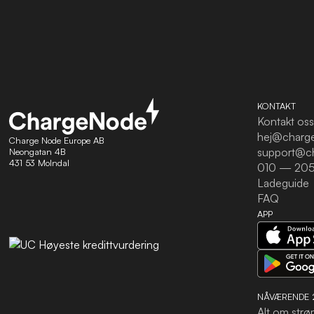
KONTAKT
Kontakt oss
hej@charg
Charge Node Europe AB
support@c
Neongatan 4B
431 53 Molndal
010 — 205
Ladeguide
FAQ
APP
NÅVÆRENDE 
Alt om strø