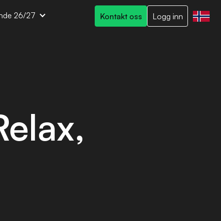
nde 26/27
Kontakt oss
Logg inn
Relax,