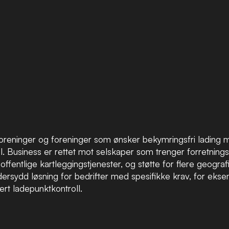
foreninger og foreninger som ønsker bekymringsfri lading
ol. Business er rettet mot selskaper som trenger forretning
 offentlige kartleggingstjenester, og støtte for flere geogra
dersydd løsning for bedrifter med spesifikke krav, for eks
ert ladepunktkontroll.