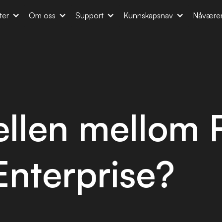
ter
Om oss
Support
Kunnskapsnav
Nåvære
ellen mellom 
Enterprise?