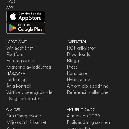
FAQ
APP
LADDTJÄNST
INSPIRATION
Vår laddtjänst
ROI-kalkylator
Plattform
Downloads
Företagskonto
Blogg
Migrering av ladduttag
Press
Kundcase
HÅRDVARA
Ladduttag
Nyhetsbrev
Årlig kontroll
Allt om elbilsladdning
Vårt serviceerbjudande
Referensinstallationer
Övriga produkter
OM OSS
AKTUELLT 26/27
Om ChargeNode
Almedalen 2026
Miljö och Hållbarhet
Elbilsladdning som en
Karriär
lönsam affär