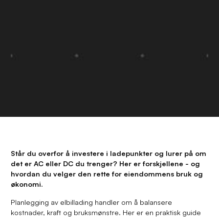
Står du overfor å investere i ladepunkter og lurer på om
det er AC eller DC du trenger? Her er forskjellene - og
hvordan du velger den rette for eiendommens bruk og
økonomi.
Planlegging av elbillading handler om å balansere
kostnader, kraft og bruksmønstre. Her er en praktisk guide