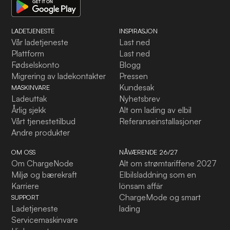
LADETJENESTE
INSPIRASJON
Vår ladetjeneste
Last ned
Plattform
Last ned
Fødselskonto
Blogg
Migrering av ladekontakter
Pressen
Kundesak
MASKINVARE
Ladeuttak
Nyhetsbrev
Årlig sjekk
Alt om lading av elbil
Vårt tjenestetilbud
Referanseinstallasjoner
Andre produkter
OM OSS
NÅVÆRENDE 26/27
Om ChargeNode
Alt om strømtariffene 2027
Miljø og bærekraft
Elbilsladdning som en
Karriere
lönsam affär
ChargeMode og smart
SUPPORT
Ladetjeneste
lading
Servicemaskinvare