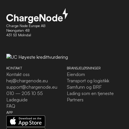
Charge Node Europe AB
Neongatan 4B
431 53 Molndal
KONTAKT
BRANSJELØSNINGER
Kontakt oss
Eiendom
hej@chargenode.eu
Transport og logistikk
support@chargenode.eu
Samfunn og BRF
010 — 205 10 55
Lading som en tjeneste
Ladeguide
Partners
FAQ
APP