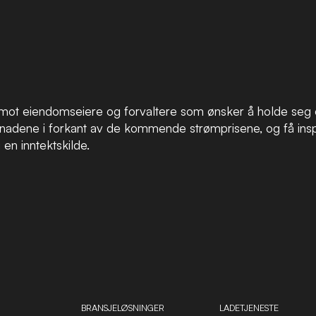
mot eiendomseiere og forvaltere som ønsker å holde seg o
tnadene i forkant av de kommende strømprisene, og få insp
i en inntektskilde.
BRANSJELØSNINGER
LADETJENESTE