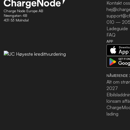
Kontakt oss
hej@charg
Charge Node Europe AB
support@c
Neongatan 4B
431 53 Molndal
010 — 205
Ladeguide
FAQ
APP
NÅVÆRENDE 
Alt om strø
2027
Elbilsladdn
lönsam affä
ChargeMod
lading