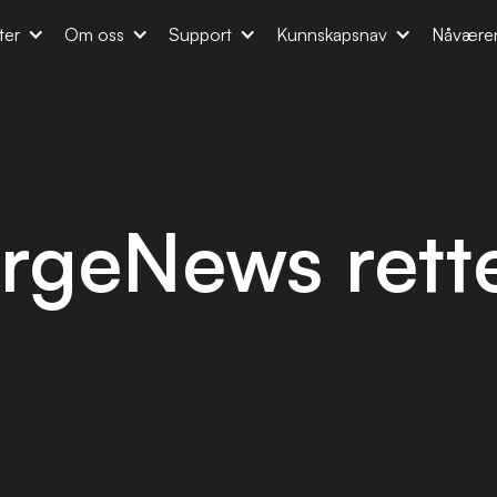
ter
Om oss
Support
Kunnskapsnav
Nåvære
rgeNews rett