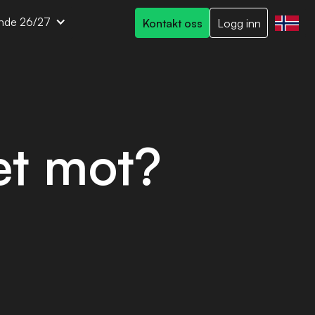
nde 26/27
Kontakt oss
Logg inn
et mot?