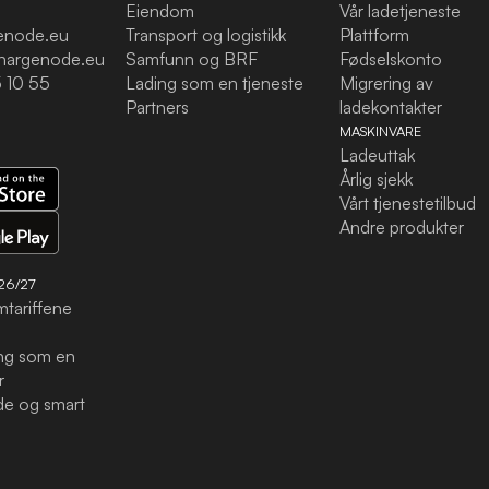
Eiendom
Vår ladetjeneste
enode.eu
Transport og logistikk
Plattform
hargenode.eu
Samfunn og BRF
Fødselskonto
 10 55
Lading som en tjeneste
Migrering av
Partners
ladekontakter
MASKINVARE
Ladeuttak
Årlig sjekk
Vårt tjenestetilbud
Andre produkter
26/27
mtariffene
ing som en
r
e og smart