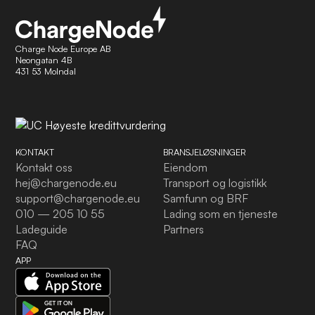
Charge Node Europe AB
Neongatan 4B
431 53 Molndal
KONTAKT
BRANSJELØSNINGER
Kontakt oss
Eiendom
hej@chargenode.eu
Transport og logistikk
support@chargenode.eu
Samfunn og BRF
010 — 205 10 55
Lading som en tjeneste
Ladeguide
Partners
FAQ
APP