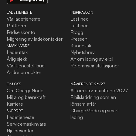
LADETJENESTE
INSPIRASJON
Vår ladetjeneste
Last ned
Plattform
Last ned
Fødselskonto
Blogg
Migrering av ladekontakter
Pressen
Kundesak
MASKINVARE
Ladeuttak
Nyhetsbrev
Årlig sjekk
Alt om lading av elbil
Vårt tjenestetilbud
Referanseinstallasjoner
Andre produkter
OM OSS
NÅVÆRENDE 26/27
Om ChargeNode
Alt om strømtariffene 2027
Miljø og bærekraft
Elbilsladdning som en
Karriere
lönsam affär
ChargeMode og smart
SUPPORT
Ladetjeneste
lading
Servicemaskinvare
Hjelpesenter