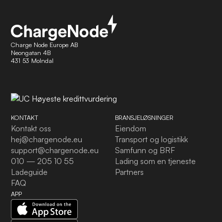
Charge Node Europe AB
Neongatan 4B
431 53 Molndal
KONTAKT
BRANSJELØSNINGER
Kontakt oss
Eiendom
hej@chargenode.eu
Transport og logistikk
support@chargenode.eu
Samfunn og BRF
010 — 205 10 55
Lading som en tjeneste
Ladeguide
Partners
FAQ
APP