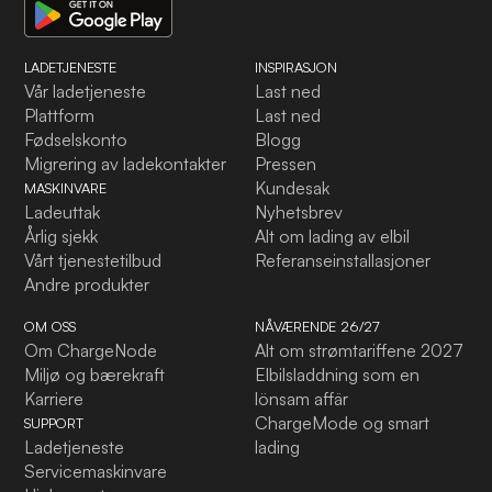
LADETJENESTE
INSPIRASJON
Vår ladetjeneste
Last ned
Plattform
Last ned
Fødselskonto
Blogg
Migrering av ladekontakter
Pressen
Kundesak
MASKINVARE
Ladeuttak
Nyhetsbrev
Årlig sjekk
Alt om lading av elbil
Vårt tjenestetilbud
Referanseinstallasjoner
Andre produkter
OM OSS
NÅVÆRENDE 26/27
Om ChargeNode
Alt om strømtariffene 2027
Miljø og bærekraft
Elbilsladdning som en
Karriere
lönsam affär
ChargeMode og smart
SUPPORT
Ladetjeneste
lading
Servicemaskinvare