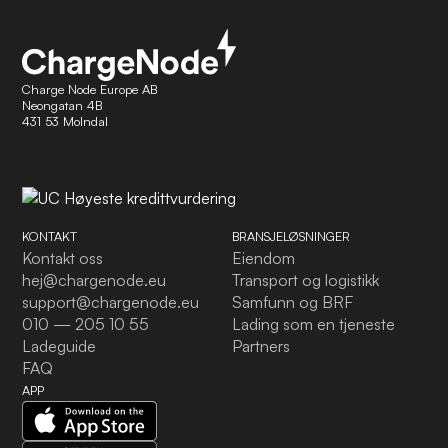
Charge Node Europe AB
Neongatan 4B
431 53 Molndal
KONTAKT
BRANSJELØSNINGER
Kontakt oss
Eiendom
hej@chargenode.eu
Transport og logistikk
support@chargenode.eu
Samfunn og BRF
010 — 205 10 55
Lading som en tjeneste
Ladeguide
Partners
FAQ
APP