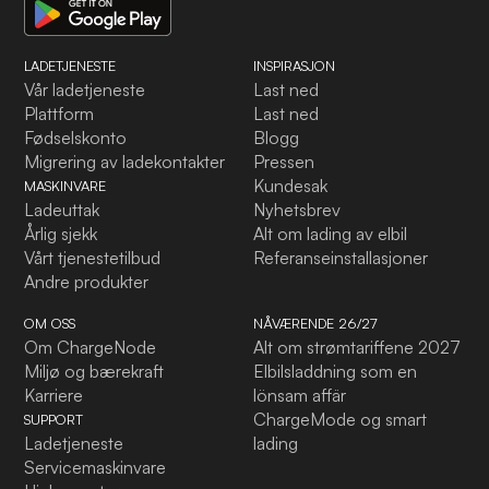
LADETJENESTE
INSPIRASJON
Vår ladetjeneste
Last ned
Plattform
Last ned
Fødselskonto
Blogg
Migrering av ladekontakter
Pressen
Kundesak
MASKINVARE
Ladeuttak
Nyhetsbrev
Årlig sjekk
Alt om lading av elbil
Vårt tjenestetilbud
Referanseinstallasjoner
Andre produkter
OM OSS
NÅVÆRENDE 26/27
Om ChargeNode
Alt om strømtariffene 2027
Miljø og bærekraft
Elbilsladdning som en
Karriere
lönsam affär
ChargeMode og smart
SUPPORT
Ladetjeneste
lading
Servicemaskinvare