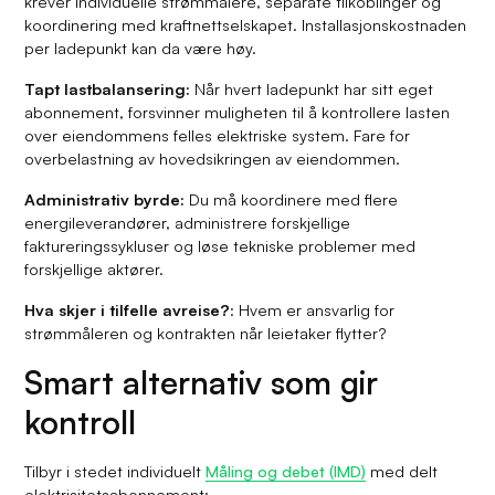
krever individuelle strømmålere, separate tilkoblinger og
koordinering med kraftnettselskapet. Installasjonskostnaden
per ladepunkt kan da være høy.
Tapt lastbalansering:
Når hvert ladepunkt har sitt eget
abonnement, forsvinner muligheten til å kontrollere lasten
over eiendommens felles elektriske system. Fare for
overbelastning av hovedsikringen av eiendommen.
Administrativ byrde:
Du må koordinere med flere
energileverandører, administrere forskjellige
faktureringssykluser og løse tekniske problemer med
forskjellige aktører.
Hva skjer i tilfelle avreise?
: Hvem er ansvarlig for
strømmåleren og kontrakten når leietaker flytter?
Smart alternativ som gir
kontroll
Tilbyr i stedet individuelt
Måling og debet (IMD)
med delt
elektrisitetsabonnement: