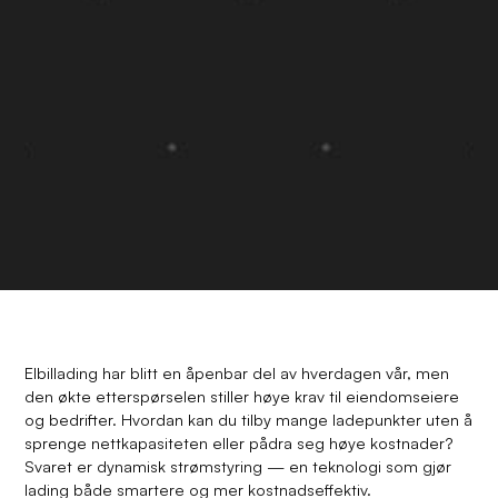
Elbillading har blitt en åpenbar del av hverdagen vår, men
den økte etterspørselen stiller høye krav til eiendomseiere
og bedrifter. Hvordan kan du tilby mange ladepunkter uten å
sprenge nettkapasiteten eller pådra seg høye kostnader?
Svaret er dynamisk strømstyring — en teknologi som gjør
lading både smartere og mer kostnadseffektiv.