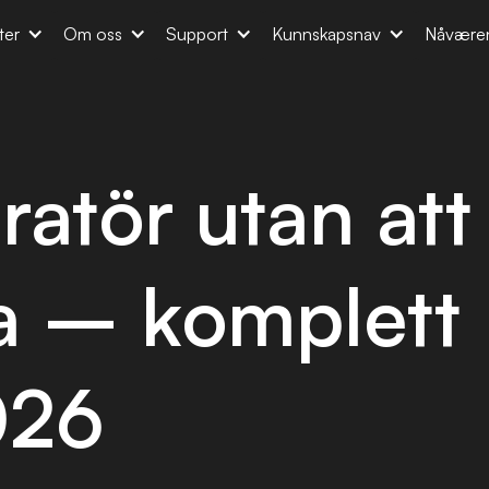
ter
Om oss
Support
Kunnskapsnav
Nåvære
atör utan att
a – komplett
026