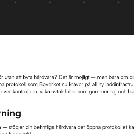
ör utan att byta hårdvara? Det är möjligt – men bara om din 
a protokoll som Boverket nu kräver på all ny laddinfrastru
er kontrollera, vilka avtalsfällor som gömmer sig och hur m
tning
n
– stödjer din befintliga hårdvara det öppna protokollet k
enda laddpunkt.