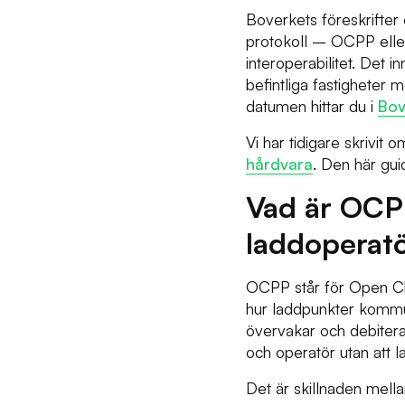
Boverkets föreskrifter 
protokoll – OCPP eller
interoperabilitet. Det in
befintliga fastighete
datumen hittar du i
Bov
Vi har tidigare skrivit
hårdvara
. Den här gu
Vad är OCP
laddoperat
OCPP står för Open Ch
hur laddpunkter kommu
övervakar och debitera
och operatör utan att 
Det är skillnaden mella