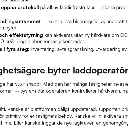
 öppna protokoll
på all ny laddinfrastruktur – slutna prop
andlingsutrymmet
– kontrollera bindningstid, äganderätt til
du byter.
och effektstyrning
kan aktiveras utan ny hårdvara om OC
00 kr/år i lägre abonnemangskostnader.
 i fyra steg:
inventering, avtalsgranskning, utvärdering av
ighetsägare byter laddoperatö
e har vuxit snabbt. Med den har många fastigheter investera
attformar – system där operatören kontrollerar hårdvaran, m
sätt. Kanske är plattformen dåligt uppdaterad, supporten brist
ör primitiv för er fastighets behov. Kanske vill ni aktivera 
t inte. Eller kanske triggar de nya lagkraven en genomgån