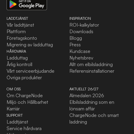
LADDTJÄNST
INSPIRATION
Vår laddtjänst
ROI-kalkylator
Plattform
Downloads
Företagskonto
Blogg
Migrering av ladduttag
Press
Kundcase
HÅRDVARA
Ladduttag
Nyhetsbrev
Årlig kontroll
Allt om elbilsladdning
Vårt serviceerbjudande
Referensinstallationer
Övriga produkter
OM OSS
AKTUELLT 26/27
Om ChargeNode
Almedalen 2026
Miljö och Hållbarhet
Elbilsladdning som en
Karriär
lönsam affär
ChargeNode och smart
SUPPORT
Laddtjänst
laddning
Service hårdvara