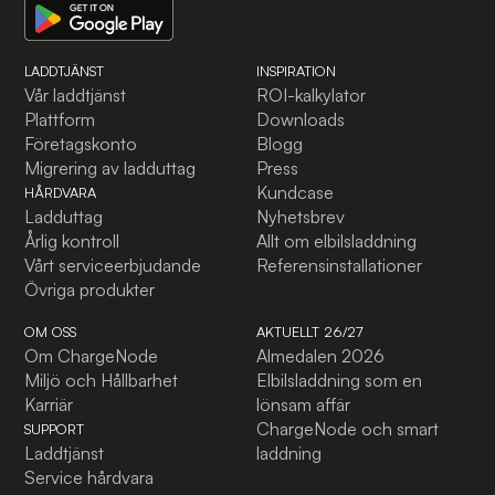
LADDTJÄNST
INSPIRATION
Vår laddtjänst
ROI-kalkylator
Plattform
Downloads
Företagskonto
Blogg
Migrering av ladduttag
Press
Kundcase
HÅRDVARA
Ladduttag
Nyhetsbrev
Årlig kontroll
Allt om elbilsladdning
Vårt serviceerbjudande
Referensinstallationer
Övriga produkter
OM OSS
AKTUELLT 26/27
Om ChargeNode
Almedalen 2026
Miljö och Hållbarhet
Elbilsladdning som en
Karriär
lönsam affär
ChargeNode och smart
SUPPORT
Laddtjänst
laddning
Service hårdvara