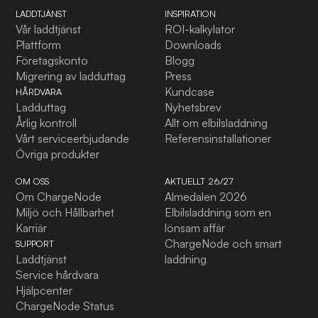
LADDTJÄNST
INSPIRATION
Vår laddtjänst
ROI-kalkylator
Plattform
Downloads
Företagskonto
Blogg
Migrering av ladduttag
Press
Kundcase
HÅRDVARA
Ladduttag
Nyhetsbrev
Årlig kontroll
Allt om elbilsladdning
Vårt serviceerbjudande
Referensinstallationer
Övriga produkter
OM OSS
AKTUELLT 26/27
Om ChargeNode
Almedalen 2026
Miljö och Hållbarhet
Elbilsladdning som en
Karriär
lönsam affär
ChargeNode och smart
SUPPORT
Laddtjänst
laddning
Service hårdvara
Hjälpcenter
ChargeNode Status