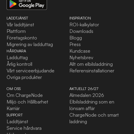
LADDTJÄNST
INSPIRATION
Vår laddtjänst
ROI-kalkylator
Plattform
Downloads
Företagskonto
Blogg
Migrering av ladduttag
Press
Kundcase
HÅRDVARA
Ladduttag
Nyhetsbrev
Årlig kontroll
Allt om elbilsladdning
Vårt serviceerbjudande
Referensinstallationer
Övriga produkter
OM OSS
AKTUELLT 26/27
Om ChargeNode
Almedalen 2026
Miljö och Hållbarhet
Elbilsladdning som en
Karriär
lönsam affär
ChargeNode och smart
SUPPORT
Laddtjänst
laddning
Service hårdvara