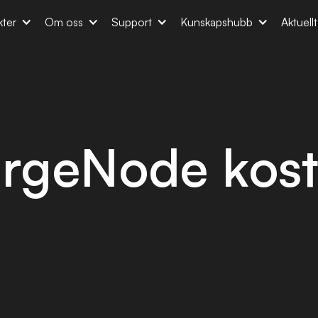
ter
Om oss
Support
Kunskapshubb
Aktuell
rgeNode kost