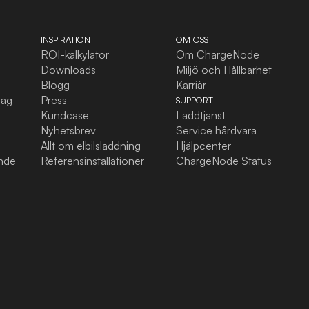
INSPIRATION
OM OSS
ROI-kalkylator
Om ChargeNode
Downloads
Miljö och Hållbarhet
Blogg
Karriär
tag
Press
SUPPORT
Kundcase
Laddtjänst
Nyhetsbrev
Service hårdvara
Allt om elbilsladdning
Hjälpcenter
ande
Referensinstallationer
ChargeNode Status