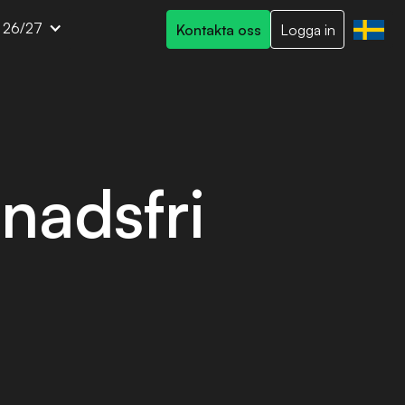
t 26/27
Kontakta oss
Logga in
nadsfri