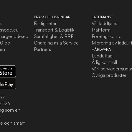
BRANSCHLÖSNINGAR
LADDTJÄNST
ss
Fastigheter
Vår laddtjänst
enode.eu
Transport & Logistik
Plattform
hargenode.eu
Samfällighet & BRF
Företagskonto
10 55
Charging as a Service
Migrering av laddut
den
Partners
HÅRDVARA
Ladduttag
Årlig kontroll
Vårt serviceerbjud
Övriga produkter
/27
 2026
ing som en
r
e och smart