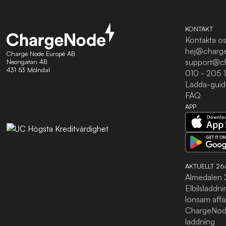
KONTAKT
Kontakta o
hej@charg
Charge Node Europé AB
support@c
Neongatan 4B
431 53 Mölndal
010 - 205 
Ladda-gui
FAQ
APP
AKTUELLT 26
Almedalen
Elbilsladdn
lönsam affä
ChargeNod
laddning