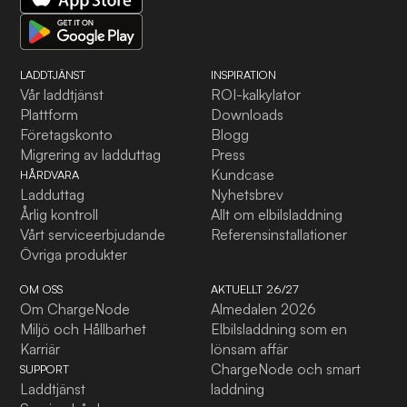
LADDTJÄNST
INSPIRATION
Vår laddtjänst
ROI-kalkylator
Plattform
Downloads
Företagskonto
Blogg
Migrering av ladduttag
Press
Kundcase
HÅRDVARA
Ladduttag
Nyhetsbrev
Årlig kontroll
Allt om elbilsladdning
Vårt serviceerbjudande
Referensinstallationer
Övriga produkter
OM OSS
AKTUELLT 26/27
Om ChargeNode
Almedalen 2026
Miljö och Hållbarhet
Elbilsladdning som en
Karriär
lönsam affär
ChargeNode och smart
SUPPORT
Laddtjänst
laddning